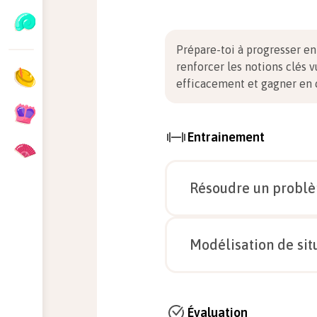
Prépare-toi à progresser e
renforcer les notions clés 
efficacement et gagner en 
Entrainement
Résoudre un problè
Modélisation de situ
À la boulangerie, Axel a ach
$7,20$ €.
Évaluation
Combien de croissants Axel 