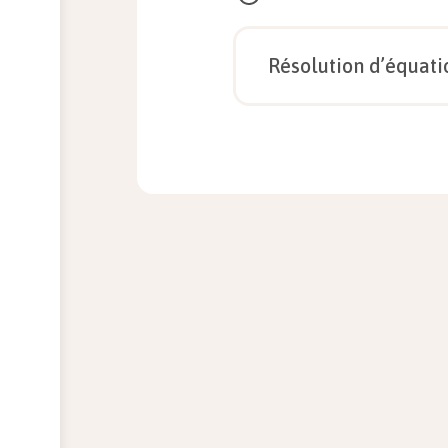
Que signifie « modéliser un
Résolution d’équati
Résoudre l’équation $7x-3