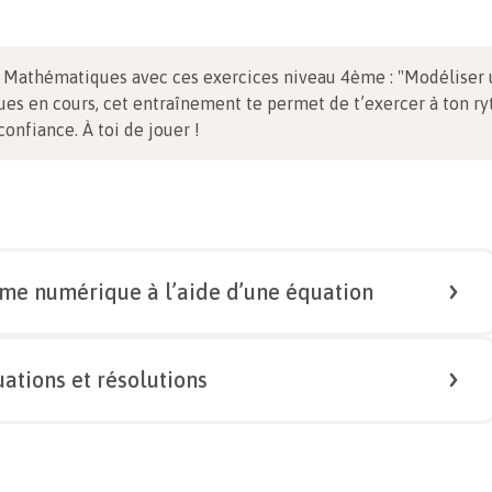
n Mathématiques avec ces exercices niveau 4ème
:
"Modéliser 
vues en cours, cet entraînement te permet de t’exercer à ton ry
confiance.
À toi de jouer !
me numérique à l’aide d’une équation
1/
4
ations et résolutions
eté $x$ croissant, coûtant chacun $1,20$ €. Au total, il a payé
1/
4
a-t-il acheté ?