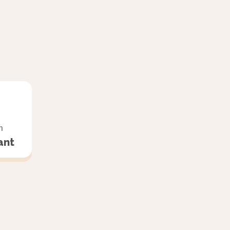
n
ant