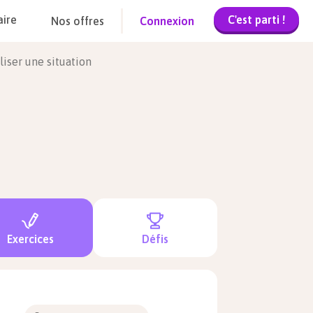
C'est parti !
aire
Nos offres
Connexion
liser une situation
Exercices
Défis