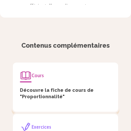
coefficient d’agrandissement.
Exemple : avec une échelle $1/100\,000$,
une distance sur le plan est
100 000 fois
plus petite
que la distance réelle.
Contenus complémentaires
Cours
Découvre la fiche de cours de
"Proportionnalité"
Exercices