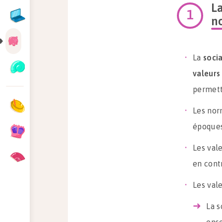
La
n
La
socia
valeurs
permettr
Les nor
époques
Les val
en cont
Les vale
La s