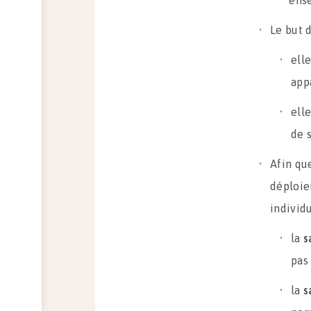
ense
Le but d
ell
appa
ell
de s
Afin qu
déploie
individ
la
s
pas
la
s