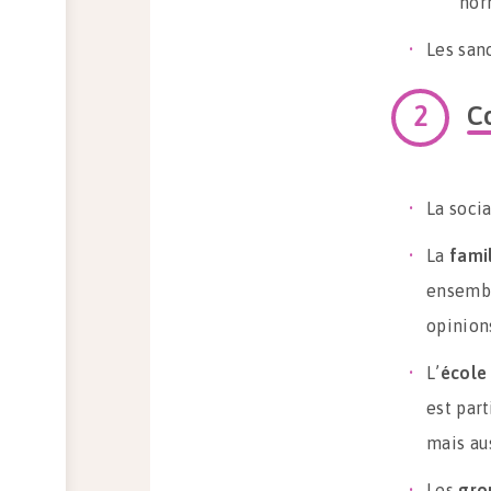
nor
Les san
Co
La soci
La
fami
ensembl
opinions
L’
école
est part
mais aus
Les
gro