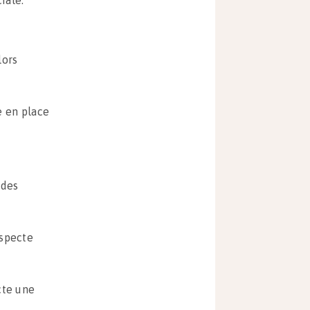
iale.
lors
se en place
 des
especte
cte une