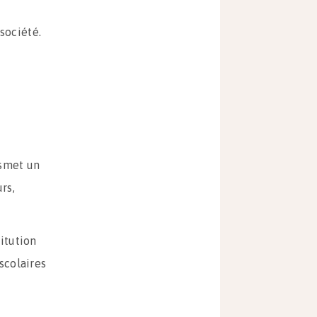
société.
nsmet un
rs,
titution
scolaires