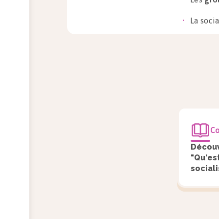
La socia
Pour Pi
ensembl
un
habi
La soci
individ
d’appre
Co
conscie
Découv
"Qu'es
On peut
sociali
par
par