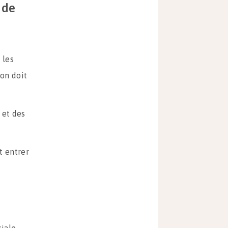
 de
 les
ion doit
 et des
t entrer