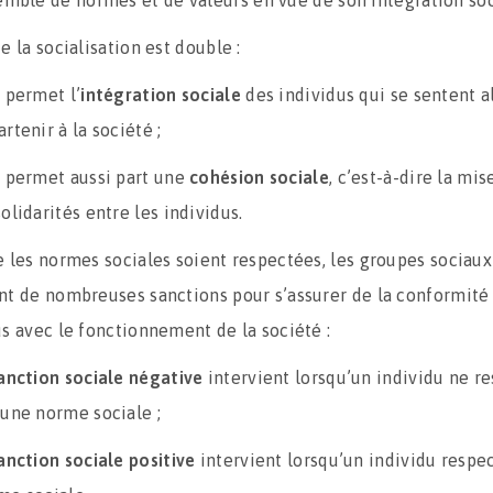
mble de normes et de valeurs en vue de son intégration soc
e la socialisation est double :
e permet l’
intégration sociale
des individus qui se sentent a
rtenir à la société ;
e permet aussi part une
cohésion sociale
, c’est-à-dire la mi
olidarités entre les individus.
e les normes sociales soient respectées, les groupes sociaux
nt de nombreuses sanctions pour s’assurer de la conformité
us avec le fonctionnement de la société :
anction sociale négative
intervient lorsqu’un individu ne r
 une norme sociale ;
anction sociale positive
intervient lorsqu’un individu respe