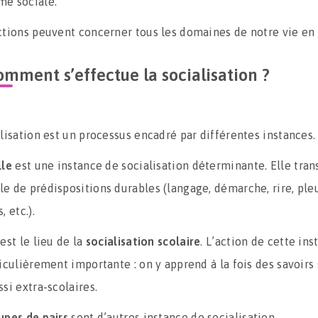
me sociale.
ctions peuvent concerner tous les domaines de notre vie en 
mment s’effectue la socialisation ?
alisation est un processus encadré par différentes instances.
lle
est une instance de socialisation déterminante. Elle tra
e de prédispositions durables (langage, démarche, rire, pleu
, etc.).
est le lieu de la
socialisation scolaire
. L’action de cette ins
iculièrement importante : on y apprend à la fois des savoirs 
si extra-scolaires.
upes de pairs
sont d’autres instance de socialisation.