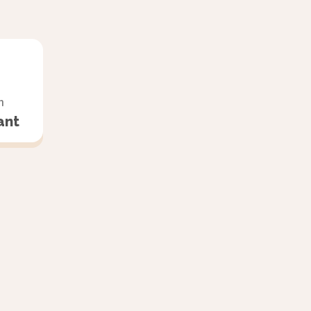
n
ant