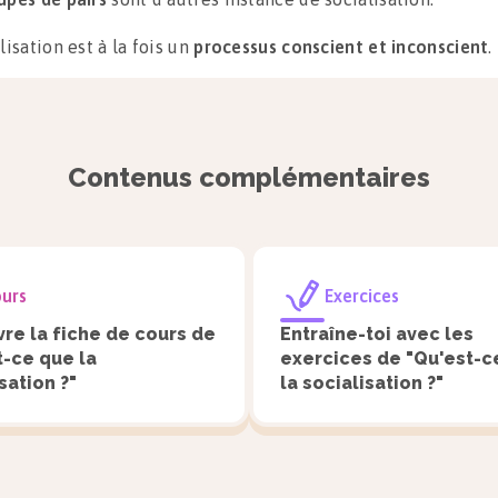
lisation est à la fois un
processus conscient et inconscient
.
erre Bourdieu, les individus incorporent inconsciemment un
e de normes et de valeurs conditionnant tous leurs compor
tus
.
Contenus complémentaires
alisation est le résultat d’un processus culturel pendant leq
u intériorise des comportements, des valeurs, des normes par
ntissages revêtant des formes multiples et dont il n’a pas t
urs
Exercices
nce.
re la fiche de cours de
Entraîne-toi avec les
t-ce que la
exercices de "Qu'est-c
 distinguer trois modes de transmission des normes et des v
sation ?"
la socialisation ?"
injonction
;
imitation
;