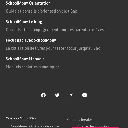
SchoolMouv Orientation
Guide et conseils d'orientation post Bac
Le principe de la citoyenneté est de permettre
SchoolMouv Le blog
aux individus de participer à la vie politique de
Conseils et accompagnement pour les parents d'élèves
leur pays. Cela passe principalement par la
possibilité de voter pour choisir ses
Focus Bac avec SchoolMouv
représentants ou pour donner son avis sur des
La collection de livres pour rester focus jusqu'au Bac
décisions politiques. On dit d’un citoyen qui
SchoolMouv Manuels
respecte les lois et s’implique dans les affaires
Manuels scolaires numériques
publiques qu’il fait preuve de civisme.
© SchoolMouv
2026
Mentions légales
Conditions générales de vente
Charte des données