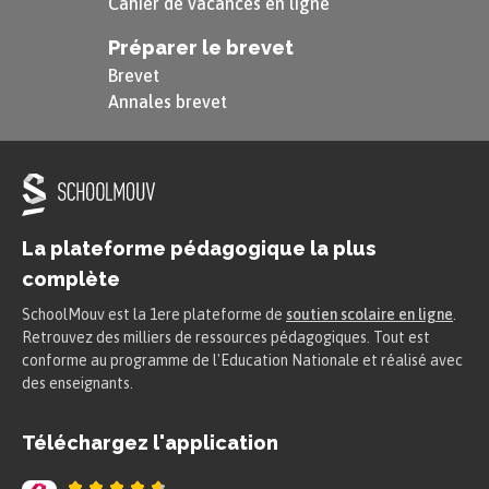
Cahier de vacances en ligne
Préparer le brevet
Brevet
La civilité
Annales brevet
Définition
Civilité :
La plateforme pédagogique la plus
La civilité est le respect que porte le
complète
citoyen à l’ensemble de la société, au
SchoolMouv est la 1ere plateforme de
soutien scolaire en ligne
.
patrimoine historique et aux lois.
Retrouvez des milliers de ressources pédagogiques. Tout est
conforme au programme de l'Education Nationale et réalisé avec
des enseignants.
La civilité participe à la qualité de vie au sein de
la société. C’est donc une attitude qui permet à
Téléchargez l'application
tous les citoyens de
mieux vivre ensemble
. La