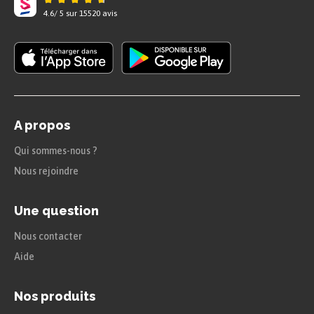
civilité reste un ensemble d’actes volontaires et
4.6
/
5
sur
15520
avis
spontanés. Il s’agit d’une attitude individuelle. On
peut penser notamment à la
politesse
.
Prenons l’exemple des transports en commun.
Pour en faire un bon usage et garantir un climat
agréable, chaque voyageur doit faire un effort. La
A propos
politesse participe à développer ce bien-être.
Qui sommes-nous ?
Nous rejoindre
Une question
Nous contacter
Aide
Nos produits
Conclusion :