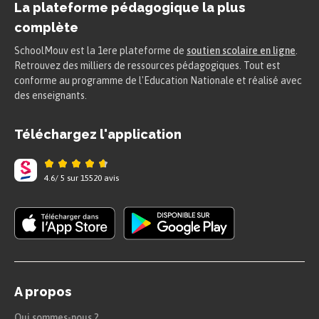
utilise donc l’auxiliaire
DO
au
La plateforme pédagogique la plus
complète
présent simple (
does
ici car le sujet
SchoolMouv est la 1ere plateforme de
est
he
) auquel on ajoute la négation
soutien scolaire en ligne
.
Retrouvez des milliers de ressources pédagogiques. Tout est
not
. Le pronom sujet
he
reprend le
conforme au programme de l'Education Nationale et réalisé avec
des enseignants.
sujet de l’énoncé. Le point
d’interrogation final incite
Téléchargez l'application
l’interlocuteur à venir confirmer
l’affirmation.
4.6
/
5
sur
15520
avis
À retenir
L’
auxiliaire
du
question tag
porte les
marques de l’accord
et les
marques du
temps
.
A propos
It
is
beautiful
,
is
n’t
it
?
$\rightarrow$
Qui sommes-nous ?