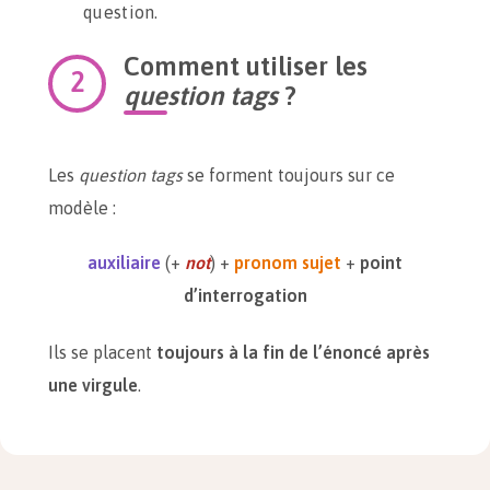
question.
Comment utiliser les
question tags
?
Les
question tags
se forment toujours sur ce
modèle :
auxiliaire
(+
not
) +
pronom sujet
+
point
d’interrogation
Ils se placent
toujours à la fin de l’énoncé après
une virgule
.
Pour construire un
question tag
, il faut se
rapporter à l’énoncé principal :