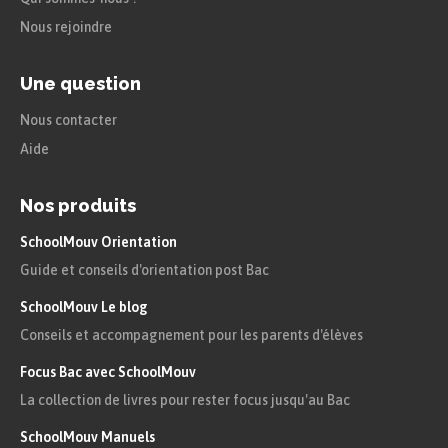
C’est beau, n’est-ce pas ?
Nous rejoindre
Le sujet est à la troisième
Une question
personne du singulier,
Nous contacter
l’auxiliaire
BE
prend donc
Aide
bien la forme
correspondante
is
.
Nos produits
SchoolMouv Orientation
You
went
to the party yesterday
,
did
n’t
Guide et conseils d'orientation post Bac
you
?
$\rightarrow$ Tu es allé à la fête
hier, non ?
SchoolMouv Le blog
Conseils et accompagnement pour les parents d'élèves
Le temps utilisé dans
Focus Bac avec SchoolMouv
l’énoncé principal est le
La collection de livres pour rester focus jusqu'au Bac
prétérit : l’auxiliaire
DO
SchoolMouv Manuels