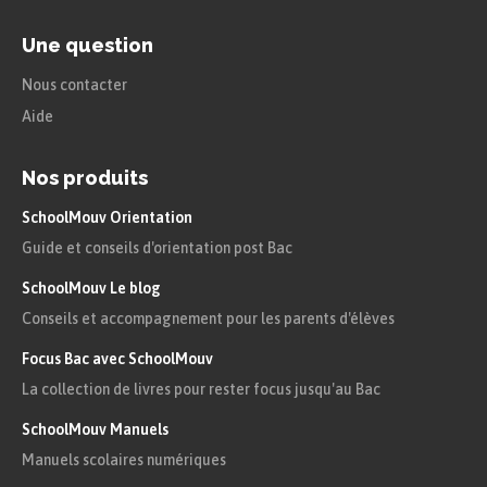
oxydation incomplète du glucose car
les atomes du carbone du glucose se
Une question
retrouvent dans une molécule
Nous contacter
organique qu’est le pyruvate. Cette
Aide
molécule organique va permettre elle
aussi une production d’énergie dans la
Nos produits
cellule. Le pyruvate ainsi formé est un
SchoolMouv Orientation
réactif indispensable à la respiration
Guide et conseils d'orientation post Bac
cellulaire au niveau des mitochondries.
SchoolMouv Le blog
Conseils et accompagnement pour les parents d'élèves
Le cycle de Krebs
Focus Bac avec SchoolMouv
La collection de livres pour rester focus jusqu'au Bac
La respiration cellulaire a lieu dans les
mitochondries. La
cellule eucaryote
est
SchoolMouv Manuels
composée de nombreuses mitochondries qui
Manuels scolaires numériques