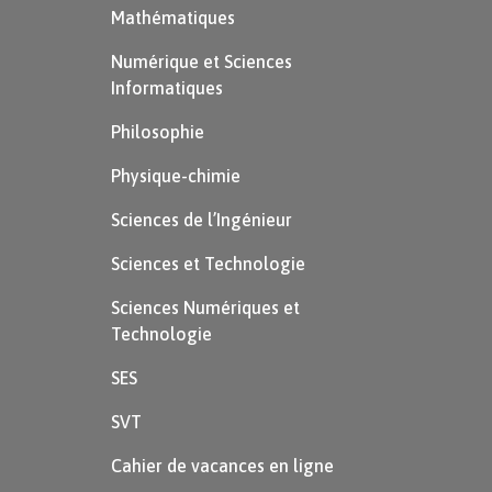
de la respiration cellulaire. En effet, il y
Mathématiques
a dégagement de dioxyde de carbone
Numérique et Sciences
et consommation de dioxygène. La
Informatiques
respiration cellulaire nécessite non pas
Philosophie
du glucose mais de l’acide pyruvique.
Physique-chimie
Glycolyse
Sciences de l’Ingénieur
Sciences et Technologie
Définition
Sciences Numériques et
Glycolyse :
Technologie
SES
Réaction qui se déroule dans le
cytoplasme de la cellule qui permet
SVT
l’oxydation du glucose en pyruvate.
Cahier de vacances en ligne
Cette oxydation est couplée à la