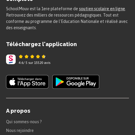
SchoolMouv est la 1ere plateforme de
soutien scolaire en ligne
.
Retrouvez des milliers de ressources pédagogiques. Tout est
conforme au programme de l'Education Nationale et réalisé avec
des enseignants.
Téléchargez l'application
À retenir
4.6
/
5
sur
15520
avis
Une molécule de glucose plus deux
composés $R'$ et deux molécules
d’ADP et deux phosphates inorganiques
donnent deux molécules de pyruvate
plus deux composés $R'H_2$ et deux
A propos
molécules d’ATP.
Qui sommes-nous ?
On dit que la glycolyse est une
Nous rejoindre