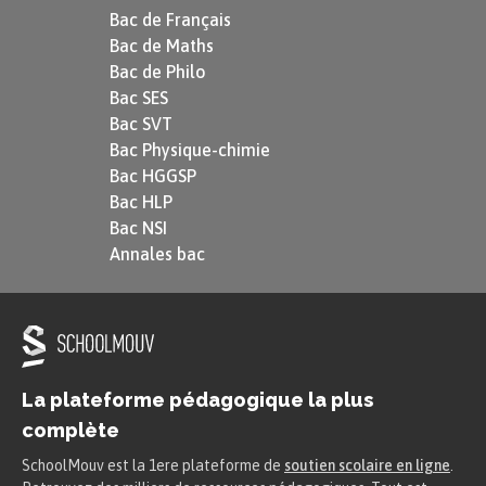
Bac de Français
Bac de Maths
Bac de Philo
Bac SES
Bac SVT
Bac Physique-chimie
Bac HGGSP
Bac HLP
Bac NSI
Annales bac
La plateforme pédagogique la plus
complète
SchoolMouv est la 1ere plateforme de
soutien scolaire en ligne
.