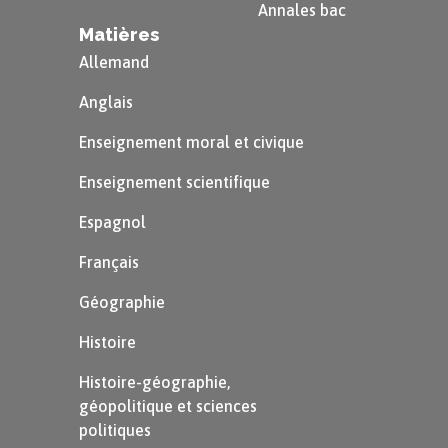
Annales bac
Matières
Allemand
À retenir
Anglais
Ces e-mails commencent par le
Enseignement moral et civique
mot :
Enseignement scientifique
Dear
Espagnol
$\footnotesize{\textcolor{#A9A9A9}
Français
{\text{[Cher / Chère]}}}$
Géographie
Ils utilisent ensuite :
Histoire
l’abréviation
Mrs.
qui se lit
Histoire-géographie,
misses
et qui signifie
géopolitique et sciences
politiques
madame
;