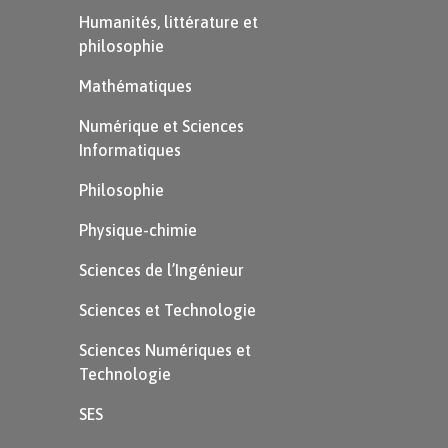
Humanités, littérature et
ou l’abréviation
Mr.
qui se
philosophie
lit
mister
et qui signifie
Mathématiques
monsieur
.
Numérique et Sciences
À la fin des e-mails, on
Informatiques
retrouve la formule de
Philosophie
politesse :
Physique-chimie
Sincerely yours
Sciences de l’Ingénieur
$\footnotesize{\textcolor{#A9A9A9}
{\text{[Bien cordialement]}}}$
Sciences et Technologie
Sciences Numériques et
Technologie
Attention
SES
Les abréviation
Mrs.
et
Mr.