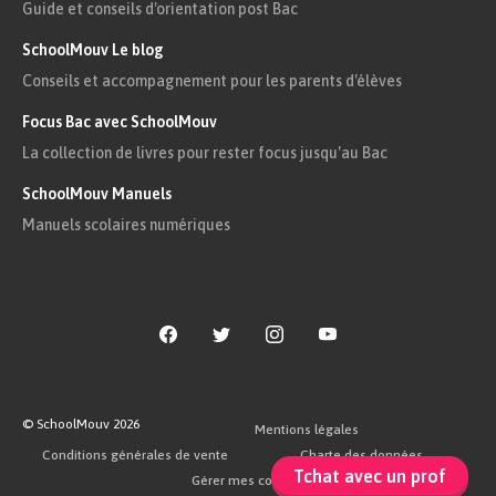
Guide et conseils d'orientation post Bac
SchoolMouv Le blog
Conseils et accompagnement pour les parents d'élèves
Focus Bac avec SchoolMouv
La collection de livres pour rester focus jusqu'au Bac
Et voici également une carte postale que Lily a
envoyée à son ami Lenny pendant les vacances :
SchoolMouv Manuels
Manuels scolaires numériques
© SchoolMouv
2026
Mentions légales
Conditions générales de vente
Charte des données
Tchat avec un prof
Gérer mes cookies