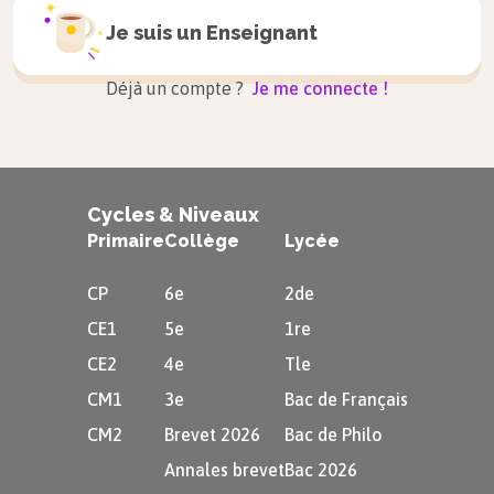
Je suis un
Enseignant
Déjà un compte ?
Je me connecte !
Cycles & Niveaux
Primaire
Collège
Lycée
Et voici la réponse de Ellen à Justin :
CP
6e
2de
CE1
5e
1re
CE2
4e
Tle
CM1
3e
Bac de Français
CM2
Brevet 2026
Bac de Philo
Annales brevet
Bac 2026