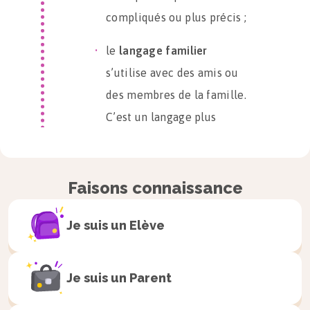
compliqués ou plus précis ;
le
langage familier
s’utilise avec des amis ou
des membres de la famille.
C’est un langage plus
décontracté !
Nous allons prendre ici comme exemple la
Faisons connaissance
discussion par mail entre Justin, qui souhaite
travailler dans une nouvelle entreprise, et Ellen,
Je suis un
Elève
la directrice de cette entreprise.
Je suis un
Parent
Voici un e-mail envoyé par Justin à Ellen :