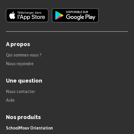
utilisant un langage
familier
Maintenant que tu connais les usages pour
communiquer à l’écrit avec une personne que tu
A propos
ne connais pas, voyons comment communiquer
Qui sommes-nous ?
dans un
langage plus familier
, avec tes
amis
ou
Nous rejoindre
des personnes de ta
famille
!
Une question
Voici une carte postale que Lily a envoyée à sa
Nous contacter
grand-mère pendant les vacances :
Aide
Nos produits
SchoolMouv Orientation