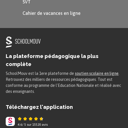
SVT
s’utilisent uniquement quand on
Cahier de vacances en ligne
met le nom de la personne
derrière !
Donc si tu veux juste
dire
Chère Madame
ou
La plateforme pédagogique la plus
Cher Monsieur
sans
complète
préciser le nom, tu diras
SchoolMouv est la 1ere plateforme de
soutien scolaire en ligne
.
alors :
Retrouvez des milliers de ressources pédagogiques. Tout est
conforme au programme de l'Education Nationale et réalisé avec
Dear Madam
OU
Dear Sir
des enseignants.
Téléchargez l'application
Communiquer à l’écrit en
4.6
/
5
sur
15520
avis