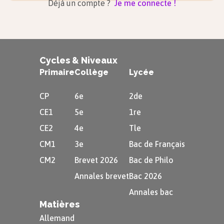
Déjà un compte ?
Je me connecte !
Parfois, un personnage se déguise pour
ruser (ex. :
L’Ogrelet
).
Conclusion
Cycles & Niveaux
Primaire
Collège
Lycée
CP
6e
2de
Le théâtre est un genre littéraire à part,
CE1
5e
1re
avec ses règles et son vocabulaire.
CE2
4e
Tle
C’est aussi un spectacle vivant, fait pour
CM1
3e
Bac de Français
donner des émotions au public.
CM2
Brevet 2026
Bac de Philo
Annales brevet
Bac 2026
L’illusion théâtrale crée un monde
Annales bac
imaginaire qui semble vrai.
Matières
Le spectateur devient complice du jeu,
Allemand