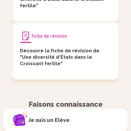
Nil
fertile"
Commerce
Croissant fertile
Croissant fertile
Euphrate
Fiche de révision
Pharaon
Agriculture
Découvre la fiche de révision de
"Une diversité d'États dans le
Dieu-lune Nanna
Croissant fertile"
Pyramide
Osiris
Ur
Égypte
Faisons connaissance
Où sont situés
…
…
ces États ?
Je suis un
Elève