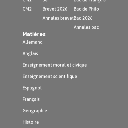
ziggourat.
Type
CM2
Brevet 2026
Bac de Philo
…
…
d'économie
Annales brevet
Bac 2026
Lieu
Fonction
Annales bac
Matières
…
…
Allemand
Anglais
Voir la correction
…
Politique
Enseignement moral et civique
…
Religieuse
Enseignement scientifique
Espagnol
Français
Géographie
Voir la correction
Histoire