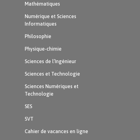
l’angle) et la
Mathématiques
graduation $0$
Numérique et Sciences
sur la demi-
Informatiques
droite $[Ox)$.
Philosophie
Physique-chimie
On trace une
Sciences de l’Ingénieur
marque au
Sciences et Technologie
niveau de la
Sciences Numériques et
graduation
Technologie
$50\degree$.
SES
SVT
On trace la
Cahier de vacances en ligne
demi-droite