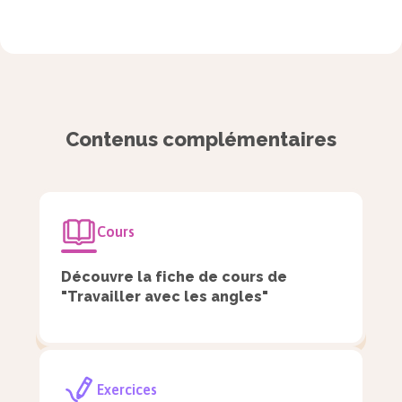
Contenus complémentaires
Des angles supplémentaires sont des
angles adjacents qui forment un angle
Cours
plat (la somme de leurs mesures vaut
$180\degree$).
Découvre la fiche de cours de
"Travailler avec les angles"
Exercices