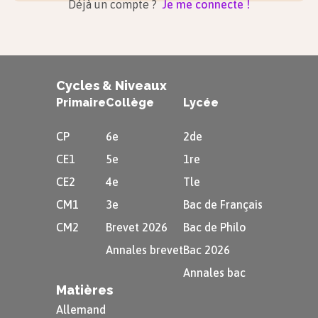
Déjà un compte ?
Je me connecte !
la graduation à laquelle l’autre
demi-droite coupe le demi-cercle
extérieur du rapporteur (en la
prolongeant si nécessaire).
Cycles & Niveaux
Primaire
Collège
Lycée
CP
6e
2de
CE1
5e
1re
CE2
4e
Tle
CM1
3e
Bac de Français
Tracer un angle d’une
CM2
Brevet 2026
Bac de Philo
certaine mesure
Annales brevet
Bac 2026
Annales bac
Matières
MÉTHODE
Allemand