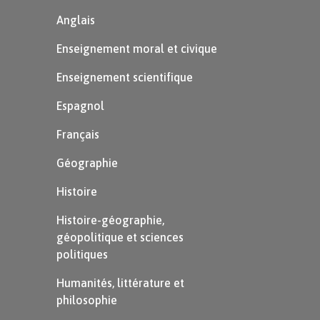
On souhaite tracer un angle $\widehat{xOy}$
Anglais
mesurant $50\degree$.
Enseignement moral et civique
Enseignement scientifique
On trace la
Espagnol
demi-droite
Français
$[Ox)$.
Géographie
Histoire
On place le
Histoire-géographie,
centre du
géopolitique et sciences
rapporteur sur le
politiques
point $O$
Humanités, littérature et
(sommet de
philosophie