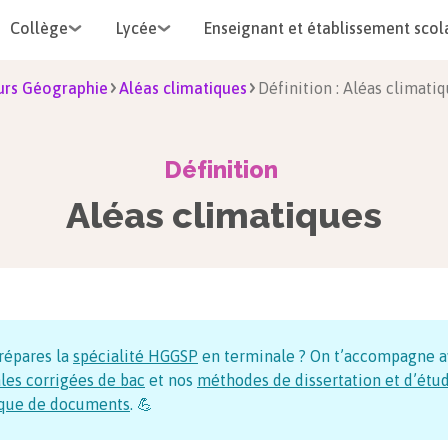
Collège
Lycée
Enseignant et établissement scol
urs Géographie
Aléas climatiques
Définition : Aléas climati
Définition
Aléas climatiques
répares la
spécialité HGGSP
en terminale ? On t’accompagne a
les corrigées de bac
et nos
méthodes de dissertation et d’étu
ique de documents
. 💪