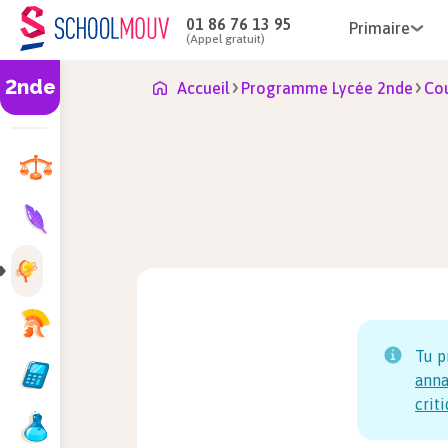
01 86 76 13 95
Primaire
(Appel gratuit)
2nde
Accueil
Programme Lycée 2nde
Co
Tu p
anna
crit