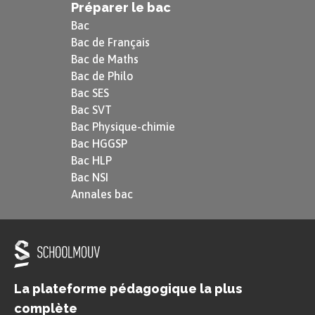
Préparer le bac
Bac
Bac de Français
Bac de Maths
Bac de Philo
Bac SES
Bac SVT
Bac Physique-chimie
Bac HGGSP
Bac HLP
Bac NSI
Annales bac
La plateforme pédagogique la plus
complète