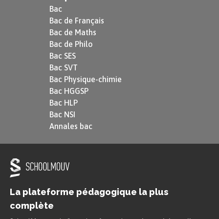
Bac
Bac de Français
Bac de Maths
Bac de Philo
Bac SES
Bac SVT
Bac Physique-chimie
Bac HGGSP
Bac HLP
Bac NSI
Annales bac
La plateforme pédagogique la plus
complète