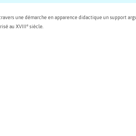
 travers une démarche en apparence didactique un support arg
e
isé au XVIII
siècle.