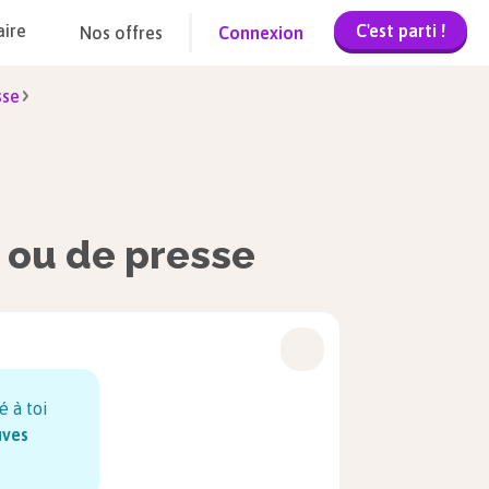
C'est parti !
aire
Nos offres
Connexion
sse
e ou de presse
é à toi
uves