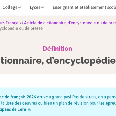
Collège
Lycée
Enseignant et établissement scol
rs Français
Article de dictionnaire, d’encyclopédie ou de pre
ncyclopédie ou de presse
Définition
ctionnaire, d’encyclopédi
ac de français
2026
arrive
à grand pas! Pas de stress, on a pens
la liste des oeuvres
ou bien un plan de révision pour les
épre
cipées de 1ere
💪