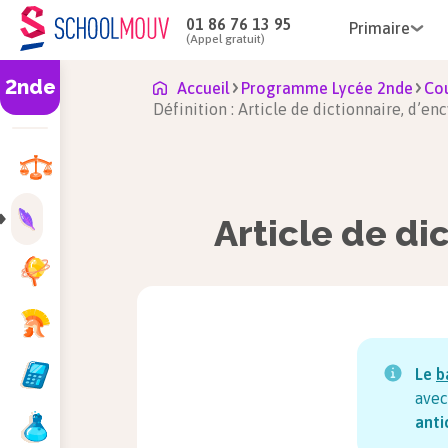
01 86 76 13 95
Primaire
(Appel gratuit)
2nde
Accueil
Programme Lycée 2nde
Cou
Définition : Article de dictionnaire, d’e
Article de di
Le
b
avec
anti