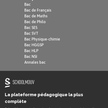
Bac
Bac de Français
Bac de Maths
Bac de Philo
Bac SES
Bac SVT
Bac Physique-chimie
Bac HGGSP
Bac HLP
Bac NSI
Annales bac
La plateforme pédagogique la plus
complète