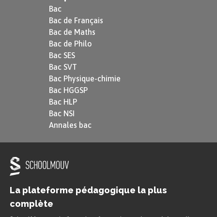
Bac
Bac de Français
Bac de Maths
Bac de Philo
Bac SES
Bac SVT
Bac Physique-chimie
Bac HGGSP
Bac HLP
Bac NSI
Annales bac
La plateforme pédagogique la plus
complète