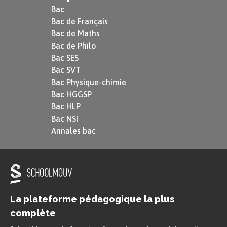
Bac
Bac de Français
Bac de Maths
Bac de Philo
Bac SES
Bac SVT
Bac Physique-chimie
Bac HGGSP
Bac HLP
Bac NSI
Annales bac
La plateforme pédagogique la plus
complète