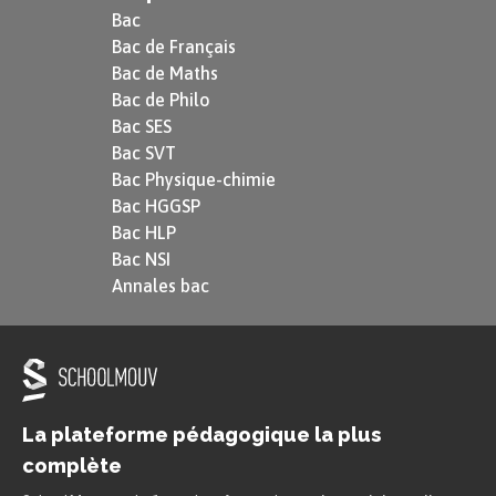
Bac
Bac de Français
Bac de Maths
Bac de Philo
Bac SES
Bac SVT
Bac Physique-chimie
Bac HGGSP
Bac HLP
Bac NSI
Annales bac
La plateforme pédagogique la plus
complète