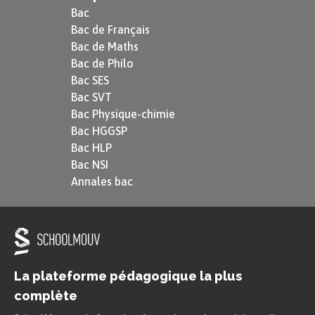
Bac
Bac de Français
Bac de Maths
Bac de Philo
Bac SES
Bac SVT
Bac Physique-chimie
Bac HGGSP
Bac HLP
Bac NSI
Annales bac
La plateforme pédagogique la plus
complète