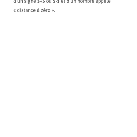
d’un signe $+$ ou $-$ et d’un nombre appelé
« distance à zéro ».