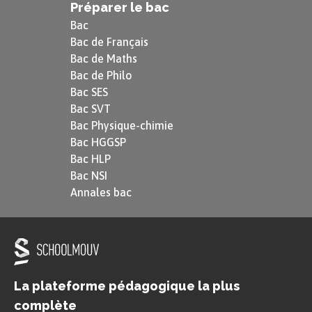
Préparer le bac
Bac
Bac de Français
Bac de Maths
Bac de Philo
Bac SES
Bac SVT
Bac Physique-chimie
Bac HGGSP
Bac HLP
Bac NSI
Annales bac
La plateforme pédagogique la plus
complète