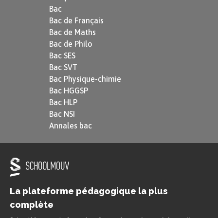
Bac
Bac de Français
Bac de Maths
Bac de Philo
Bac SES
Bac SVT
Bac Physique-chimie
Bac HGGSP
Bac HLP
Bac NSI
Annales bac
La plateforme pédagogique la plus
complète