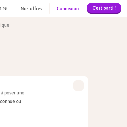
C'est parti !
aire
Nos offres
Connexion
rique
 à poser une
à connue ou