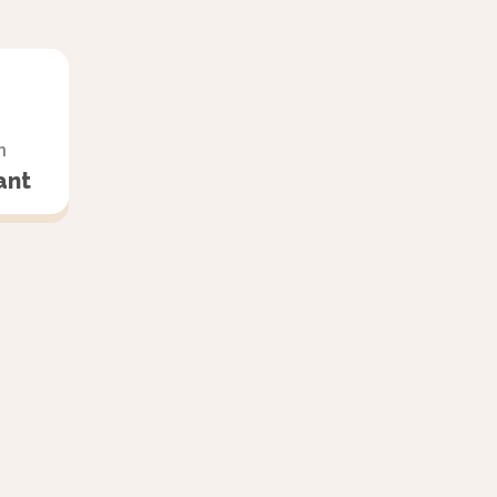
n
ant