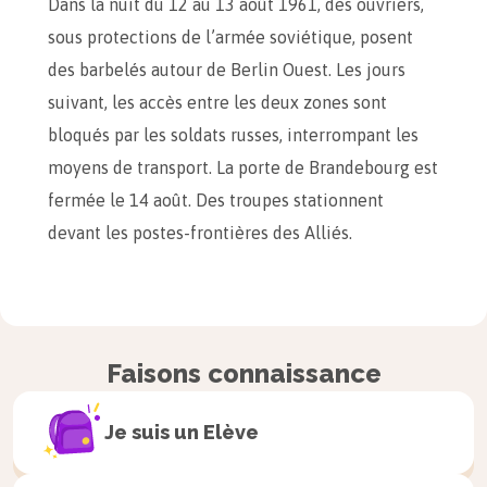
Dans la nuit du 12 au 13 août 1961, des ouvriers,
sous protections de l’armée soviétique, posent
des barbelés autour de Berlin Ouest. Les jours
suivant, les accès entre les deux zones sont
bloqués par les soldats russes, interrompant les
moyens de transport. La porte de Brandebourg est
fermée le 14 août. Des troupes stationnent
devant les postes-frontières des Alliés.
Ces barrages barbelés sont remplacés, plus tard,
par des murs en dalle de béton. Les travaux
s’étalent sur plusieurs mois. Les autorités de la
Faisons connaissance
RDA font également murer les entrées et les
fenêtres du rez-de-jardin des immeubles. Les
Je suis un
Elève
places et les quartiers sont divisés de manière
arbitraire.