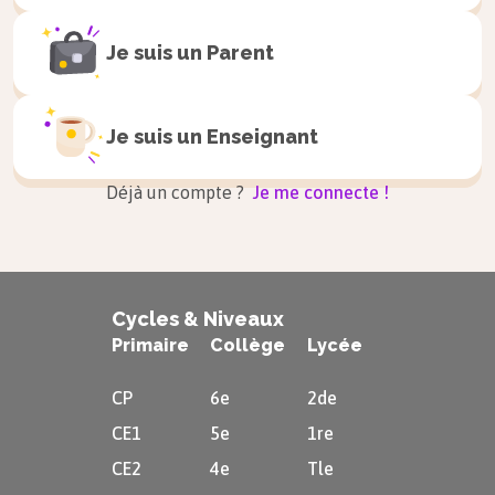
classes moyennes sont également touchées et
Je suis un
Parent
manifestent : par exemple en France, le
6 février 1934.
Je suis un
Enseignant
Conséquences
Déjà un compte ?
Je me connecte !
La crise entraîne des débats sur les
questions économiques, mais également
des retournements politiques : aux États-
Cycles & Niveaux
Unis, Franklin Roosevelt succède au
Primaire
Collège
Lycée
président Hoover en 1932. À l'opposé de
CP
6e
2de
son prédécesseur, il prône notamment
CE1
5e
1re
l'intervention de l'État, dans la logique
CE2
4e
Tle
des théories keynésiennes, et lance une