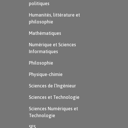
début de la crise. La montée des
politiques
totalitarismes est une conséquence
Humanités, littérature et
politique de la crise économique. Lors
philosophie
des élections de 1932, le parti nazi
Mathématiques
devient le plus puissant au Parlement
Numérique et Sciences
allemand, et Hitler devient chancelier le
Informatiques
30 janvier 1933.
Philosophie
En Italie, berceau du fascisme et pays
Physique-chimie
frappé durement par la crise, la Chambre
Sciences de l’Ingénieur
des députés est dissoute en 1938.
Sciences et Technologie
Sciences Numériques et
Technologie
SES