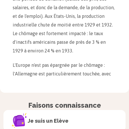
salaires, et donc de la demande, de la production,
et de l'emploi). Aux États-Unis, la production
industrielle chute de moitié entre 1929 et 1932.
Le chômage est fortement impacté : le taux
d'inactifs américains passe de près de 3 % en
1929 à environ 24 % en 1933.
L'Europe n'est pas épargnée par le chômage :
l'Allemagne est particulièrement touchée, avec
un salarié sur trois inactif en 1933. La colère
sociale débouche sur des contestations
populaires dans les pays industrialisés : les
Faisons connaissance
« marches de la faim » qui ont lieu aux États-Unis
sont durement réprimées par la police. Des
Je suis un
Elève
chômeurs manifestent en Grande-Bretagne. Les