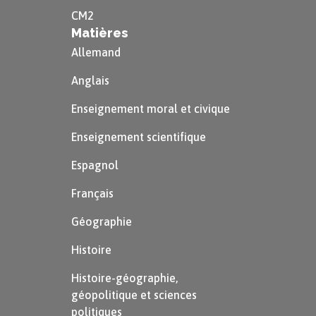
publiquement. On a l’impression d’une population
CM2
qui accepte volontiers les évènements.
Matières
Allemand
L’indignation est unanime à l’étranger, mais les
Anglais
réactions sont peu efficaces : les États-Unis
refusent une grande partie des demandes d’asile
Enseignement moral et civique
de juifs, tout comme la Grande-Bretagne, qui
Enseignement scientifique
ferme l’accès à la Palestine.
Espagnol
Ces émeutes écornent violemment l’image de
Français
l’Allemagne nazie : il est difficile de trouver dès
Géographie
lors ce régime sympathique.
Histoire
Histoire-géographie,
géopolitique et sciences
politiques