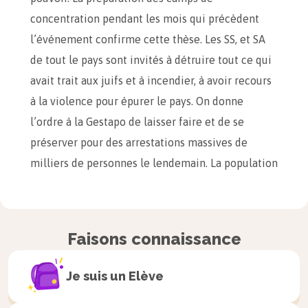
concentration pendant les mois qui précèdent
l’événement confirme cette thèse. Les SS, et SA
de tout le pays sont invités à détruire tout ce qui
avait trait aux juifs et à incendier, à avoir recours
à la violence pour épurer le pays. On donne
l’ordre à la Gestapo de laisser faire et de se
préserver pour des arrestations massives de
milliers de personnes le lendemain. La population
suit avec ferveur le mouvement et n’hésite pas à
humilier les personnes concernées : on force les
juifs à s’agenouiller, à danser, à chanter, à baiser
Faisons connaissance
le sol, à leur faire lire des passages de
Mein
Kampf
et cela en plus des violences qu’ils
Je suis un
Elève
subissent. On profane et détruit les lieux de culte,
les cimetières, les appartements, les magasins