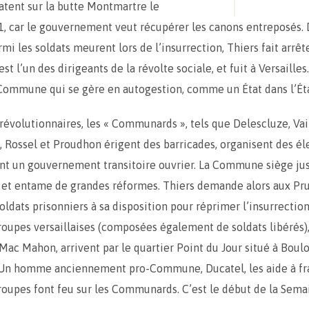
tent sur la butte Montmartre le
, car le gouvernement veut récupérer les canons entreposés.
mi les soldats meurent lors de l’insurrection, Thiers fait arrê
est l’un des dirigeants de la révolte sociale, et fuit à Versailles.
Commune qui se gère en autogestion, comme un État dans l’Éta
 révolutionnaires, les « Communards », tels que Delescluze, Vail
Rossel et Proudhon érigent des barricades, organisent des éle
ent un gouvernement transitoire ouvrier. La Commune siège ju
 et entame de grandes réformes. Thiers demande alors aux Pru
ldats prisonniers à sa disposition pour réprimer l’insurrection.
troupes versaillaises (composées également de soldats libérés),
Mac Mahon, arrivent par le quartier Point du Jour situé à Boul
 Un homme anciennement pro-Commune, Ducatel, les aide à fra
 troupes font feu sur les Communards. C’est le début de la Sema