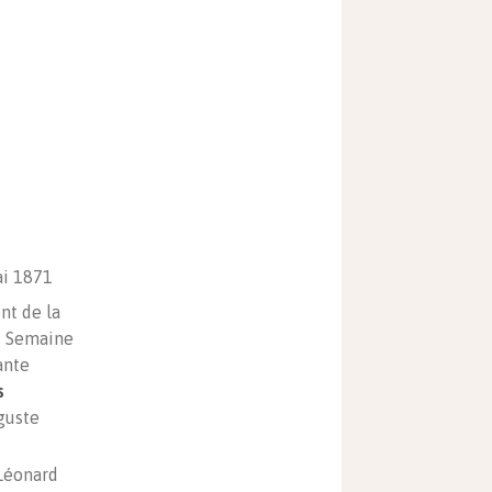
i 1871
t de la
 Semaine
ante
s
guste
Léonard