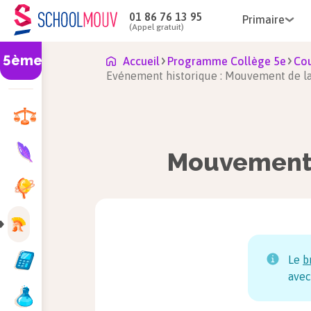
01 86 76 13 95
Primaire
(Appel gratuit)
5ème
Accueil
Programme Collège 5e
Cou
Evénement historique : Mouvement de l
Mouvement 
Le
b
avec