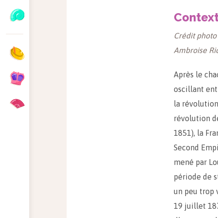
Contex
Crédit photo
Ambroise Ri
Après le chao
oscillant ent
la révolution
révolution de
1851), la Fr
Second Empir
mené par Lo
période de st
un peu trop v
19 juillet 18