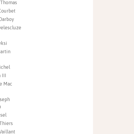
-Thomas
Courbet
Darboy
Delescluze
ksi
artin
ichel
III
de Mac
oseph
n
sel
Thiers
aillant