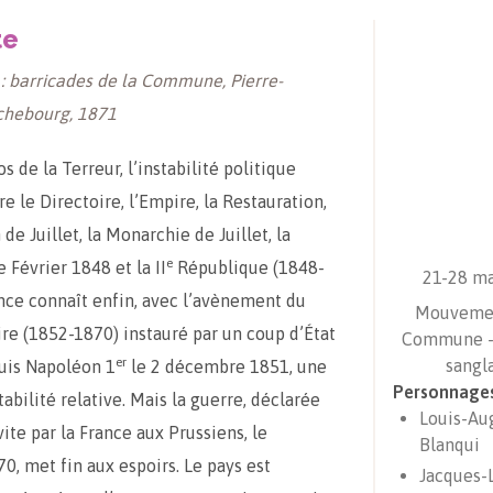
te
 : barricades de la Commune, Pierre-
chebourg, 1871
s de la Terreur, l’instabilité politique
re le Directoire, l’Empire, la Restauration,
 de Juillet, la Monarchie de Juillet, la
e
 Février 1848 et la II
République (1848-
21-28 ma
ance connaît enfin, avec l’avènement du
Mouvemen
e (1852-1870) instauré par un coup d’État
Commune -
er
sangl
uis Napoléon 1
le 2 décembre 1851, une
Personnage
abilité relative. Mais la guerre, déclarée
Louis-Au
ite par la France aux Prussiens, le
Blanqui
70, met fin aux espoirs. Le pays est
Jacques-