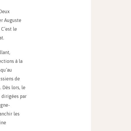
 Deux
ter Auguste
 C’est le
t.
lant,
ctions à la
squ’au
ssiens de
 Dès lors, le
 dirigées par
ogne-
nchir les
ine