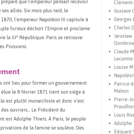
 préparé que l’empereur pensait recevoir
Clément
 ses alliés. Six mois plus tard, le
Gustave 
Georges 
1870, l’empereur Napoléon III capitule à
Charles 
uple furieux déchoit l’Empire et proclame
Jaroslaw
e
e la III
République. Paris se retrouve
Dombrow
es Prussiens.
Claude M
Lecomte
Louise M
ement
Napoléon 
s ont lieu pour former un gouvernement.
Patrice 
Mahon
élue le 8 février 1871 tient son siège à
Pierre-J
lle est plutôt monarchiste et donc n’est
Proudho
des ouvriers… Le Président du
Louis Ros
 est Adolphe Thiers. À Paris, le peuple
Adolphe 
s privations de la famine se soulève. Des
Édouard V