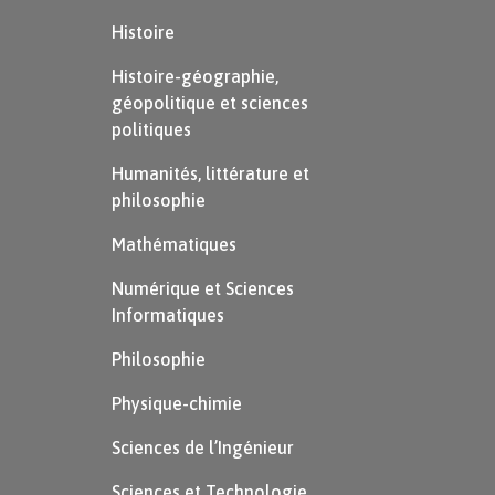
organisé, il est reconnu coupable, mais
Histoire
gracié pour des raisons de santé. En 1906,
Histoire-géographie,
il est innocenté. Pour Zola, cette prise de
géopolitique et sciences
politiques
position a fait de lui une cible pour les
antidreyfusards, ses biens sont saisis par
Humanités, littérature et
philosophie
la justice et il n’a pas pu intégrer
l’Académie française.
Mathématiques
Numérique et Sciences
Informatiques
Philosophie
Physique-chimie
Sciences de l’Ingénieur
Sciences et Technologie