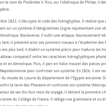
on le nom de Ptolémée V. Puis, sur l’obélisque de Philae, il déc
pâtre.
bre 1822, il décrypte le code des hiéroglyphes. Il réalise que 
ant sur un système d’idéogrammes (signe représentant une id
honétique. Bouleversé, il subit une attaque, heureusement b
 tard, il présente ainsi ses premiers travaux à l’Académie des 
 ans plus tard, il établit un système précis pour traduire les h
 tableau comparatif entre les caractères hiéroglyphiques phon
e et en démotique. Puis, il part en Italie trouver des pièces p
 Napoléonienne pour confirmer son système. En 1826, il est 
r du musée du Louvre du département de l’Égypte ancienne. D
le enfin la terre des Pharaons et confronte son système théoriqu
 retour de ses dix-huit mois de voyage, il obtient la première c
ncienne du Collège de France. Il rédige une grammaire et un d