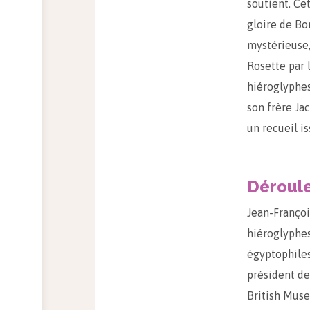
soutient. Ce
gloire de Bo
mystérieuse,
Rosette par 
hiéroglyphes
son frère Ja
un recueil is
Déroul
Jean-Françoi
hiéroglyphes
égyptophiles.
président de
British Muse