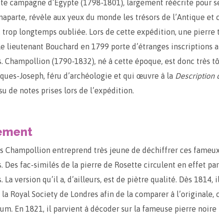
tte campagne d’Égypte (1798-1801), largement réécrite pour se
naparte, révèle aux yeux du monde les trésors de l’Antique et 
 trop longtemps oubliée. Lors de cette expédition, une pierre 
le lieutenant Bouchard en 1799 porte d’étranges inscriptions an
. Champollion (1790-1832), né à cette époque, est donc très tôt
cques-Joseph, féru d’archéologie et qui œuvre à la
Description 
su de notes prises lors de l’expédition.
ement
s Champollion entreprend très jeune de déchiffrer ces fameu
. Des fac-similés de la pierre de Rosette circulent en effet pa
 La version qu’il a, d’ailleurs, est de piètre qualité. Dès 1814, i
 la Royal Society de Londres afin de la comparer à l’originale,
um. En 1821, il parvient à décoder sur la fameuse pierre noire