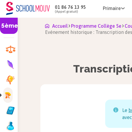
01 86 76 13 95
Primaire
(Appel gratuit)
5ème
Accueil
Programme Collège 5e
Cou
Evénement historique : Transcription de
Transcript
Le
b
avec