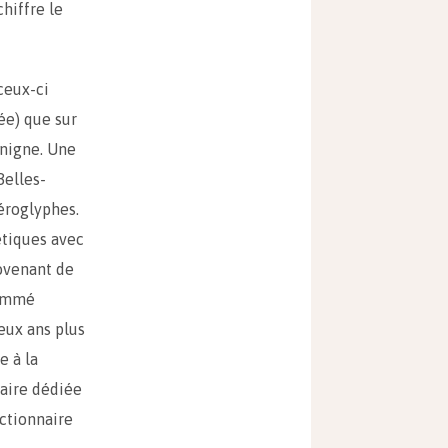
hiffre le
ceux-ci
ée) que sur
énigne. Une
Belles-
iéroglyphes.
étiques avec
rovenant de
nommé
eux ans plus
e à la
haire dédiée
ictionnaire