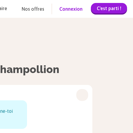
C'est parti !
aire
Nos offres
Connexion
Champollion
ne-toi