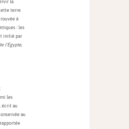
rvir la
cette terre
trouvée à
tiques : les
 initié par
de l’Égypte
,
x
rmi les
l écrit au
 conservée au
 rapportée