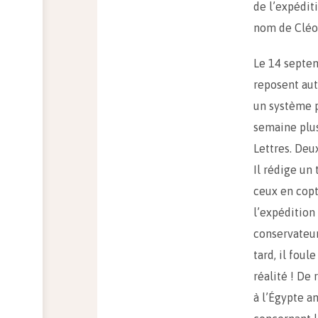
de l’expéditi
nom de Cléo
Le 14 septem
reposent aut
un système p
semaine plus
Lettres. Deux
Il rédige un
ceux en copt
l’expédition
conservateu
tard, il fou
réalité ! De
à l’Égypte a