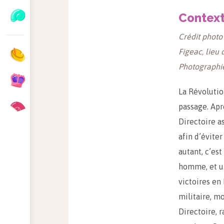
Contex
Crédit photo
Figeac, lieu
Photographi
La Révolutio
passage. Aprè
Directoire a
afin d’évite
autant, c’es
homme, et un
victoires en 
militaire, m
Directoire, 