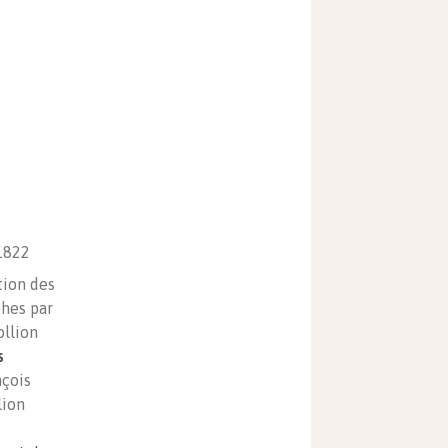
1822
tion des
hes par
llion
s
nçois
ion