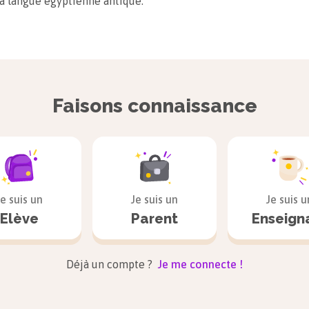
a langue égyptienne antique.
uences
tion des hiéroglyphes par Champollion a permis de percer de
Faisons connaissance
its sur la terre des Pharaons. Il fonde ainsi au seuil de sa vie 
gyptologie, qui permettra aux historiens de découvrir l’Histoire
i jusque-là leur échappait.
Je suis un
Je suis un
Je suis u
Elève
Parent
Enseign
Déjà un compte ?
Je me connecte !