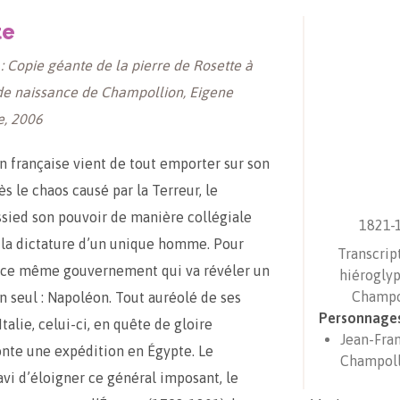
te
 : Copie géante de la pierre de Rosette à
 de naissance de Champollion, Eigene
e, 2006
n française vient de tout emporter sur son
s le chaos causé par la Terreur, le
ssied son pouvoir de manière collégiale
1821-
r la dictature d’un unique homme. Pour
Transcrip
t ce même gouvernement qui va révéler un
hiéroglyp
Champo
 seul : Napoléon. Tout auréolé de ses
Personnage
Italie, celui-ci, en quête de gloire
Jean-Fra
onte une expédition en Égypte. Le
Champoll
ravi d’éloigner ce général imposant, le