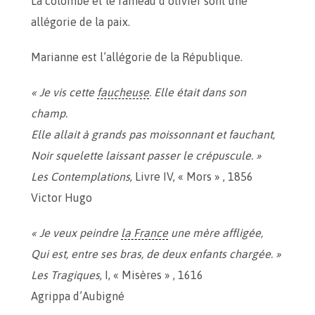
La colombe et le rameau d’olivier sont une
allégorie de la paix.
Marianne est l’allégorie de la République.
« Je vis cette
faucheuse
. Elle était dans son
champ.
Elle allait à grands pas moissonnant et fauchant,
Noir squelette laissant passer le crépuscule. »
Les Contemplations
, Livre IV, « Mors » , 1856
Victor Hugo
« Je veux peindre
la France
une mère affligée,
Qui est, entre ses bras, de deux enfants chargée. »
Les Tragiques
, I, « Misères » , 1616
Agrippa d’Aubigné