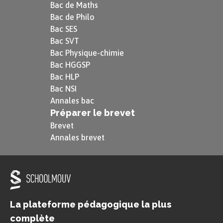
Bac de Maths
Bac de Philo
Bac SES
Bac SVT
Bac Physique-chimie
Bac HGGSP
Bac HLP
Bac NSI
Annales bac
Préparer le brevet
Brevet
Annales brevet
La plateforme pédagogique la plus
complète