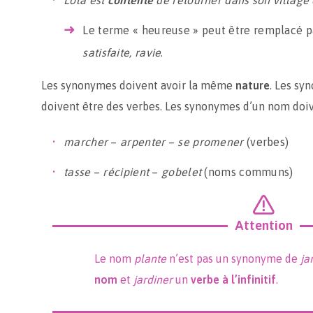
Lola est
contente
de retourner dans son village 
Le terme « heureuse » peut être remplacé 
satisfaite, ravie
.
Les synonymes doivent avoir la même
nature
. Les sy
doivent être des verbes. Les synonymes d’un nom doi
marcher
–
arpenter
–
se promener
(verbes)
tasse
–
récipient
–
gobelet
(noms communs)
Attention
Le nom
plante
n’est pas un synonyme de
ja
nom
et
jardiner
un
verbe à l’infinitif
.