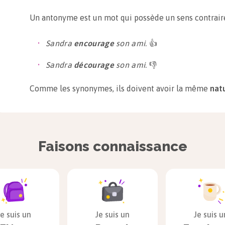
Un antonyme est un mot qui possède un sens contraire
Sandra
encourage
son ami.
👍
Sandra
décourage
son ami.
👎
Comme les synonymes, ils doivent avoir la même
nat
Par exemple, l’antonyme d’un adverbe doit être un adje
l’aide d’un préfixe de sens négatif ou appartenir à un
Faisons connaissance
Mathéo marche
rapidement
en direction du terr
Mathéo marche
lentement
en direction du terrai
Homonymes
Je suis un
Je suis un
Je suis u