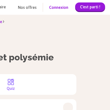
C'est parti !
aire
Nos offres
Connexion
ie
t polysémie
Quiz