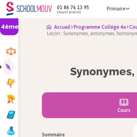
01 86 76 13 95
Primaire
(Appel gratuit)
4ème
Accueil
Programme Collège 4e
Cou
Leçon : Synonymes, antonymes, homonym
Synonymes,
Cours
Sommaire