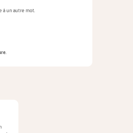
 à un autre mot.
ure
.
ctif. Il peut se construire à
e famille de mots différente.
ain de sport.
n de sport.
n