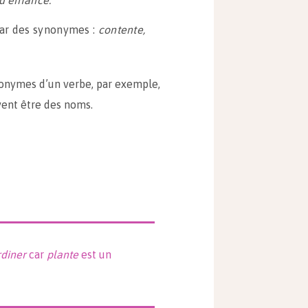
d’enfance.
par des synonymes :
contente,
nonymes d’un verbe, par exemple,
vent être des noms.
rdiner
car
plante
est un