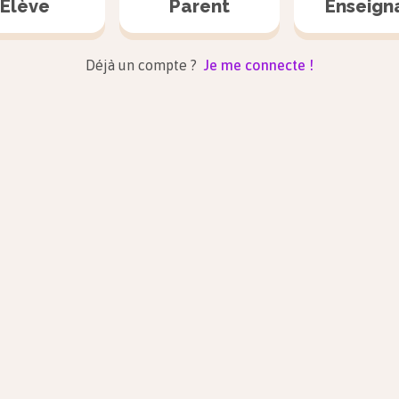
Elève
Parent
Enseign
Un homonyme est un mot qui se prononce de la même 
Déjà un compte ?
Je me connecte !
n’a pas le même sens.
Il te suffit de demander à ta
tante
si elle peut ve
N’oublie pas de replier ta
tente
avant qu’on vien
Es-tu passé à la nouvelle boulangerie pour ach
Elle a ramassé des pommes de
pin
pendant sa 
souvenir de son voyage.
Attention
Il ne faut pas confondre les homonymes av