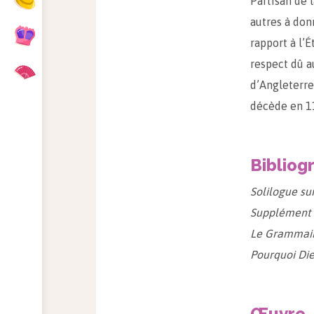
Partisan de 
autres à don
rapport à l’
respect dû a
d’Angleterre 
décède en 11
Bibliog
Solilogue sur
Supplément o
Le Grammairi
Pourquoi Die
Œuvre