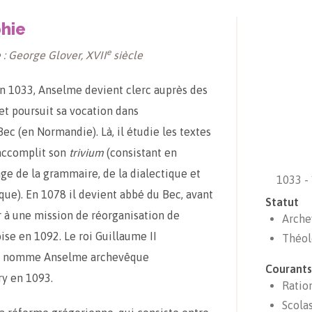
hie
e
 : George Glover, XVII
siècle
n 1033, Anselme devient clerc auprès des
et poursuit sa vocation dans
Bec (en Normandie). Là, il étudie les textes
 accomplit son
trivium
(consistant en
age de la grammaire, de la dialectique et
1033 -
ique). En 1078 il devient abbé du Bec, avant
Statut
r à une mission de réorganisation de
Arche
oise en 1092. Le roi Guillaume II
Théol
e nomme Anselme archevêque
Courants
ry en 1093.
Ratio
Scola