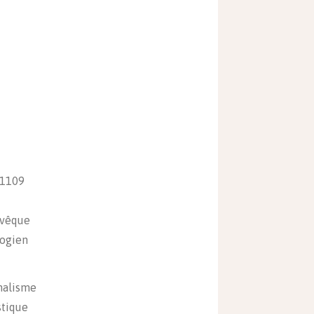
 1109
vêque
ogien
nalisme
stique