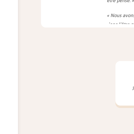
être pensé. »
« Nous avons 
donc l’être pa