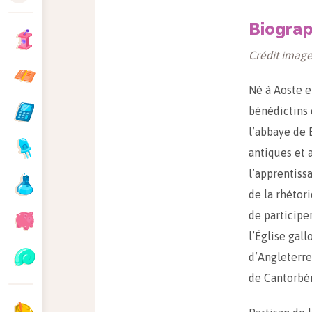
Biograp
Crédit image
Né à Aoste e
bénédictins 
l’abbaye de 
antiques et
l’apprentiss
de la rhétor
de participe
l’Église gall
d’Angleterr
de Cantorbé