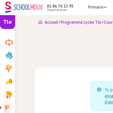
01 86 76 13 95
Primaire
(Appel gratuit)
Tle
Accueil
Programme Lycée Tle
Cour
Tu p
anna
d’es