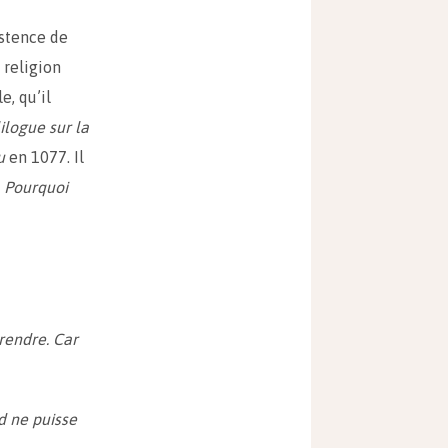
istence de
 religion
e, qu’il
ilogue sur la
u
en 1077. Il
t
Pourquoi
rendre. Car
d ne puisse