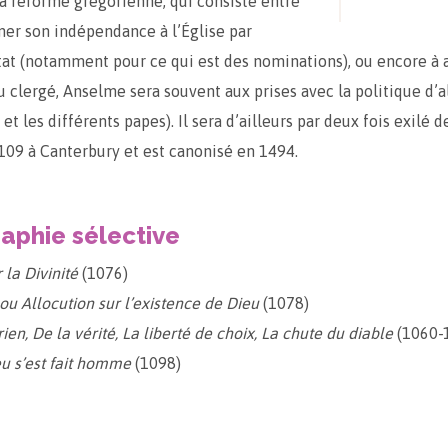
la réforme grégorienne, qui consiste entre
ner son indépendance à l’Église par
État (notamment pour ce qui est des nominations), ou encore à 
u clergé, Anselme sera souvent aux prises avec la politique d’al
et les différents papes). Il sera d’ailleurs par deux fois exilé de
09 à Canterbury et est canonisé en 1494.
raphie sélective
 la Divinité
(1076)
u Allocution sur l’existence de Dieu
(1078)
en, De la vérité, La liberté de choix, La chute du diable
(1060-
u s’est fait homme
(1098)