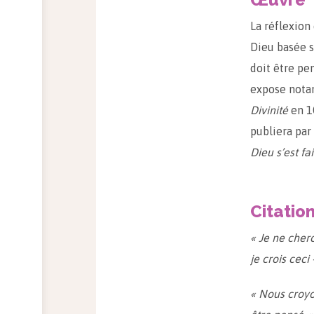
La réflexion
Dieu basée s
doit être pe
expose notam
Divinité
en 1
publiera par
Dieu s’est f
Citatio
« Je ne cher
je crois ceci
« Nous croyo