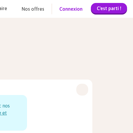
C'est parti !
aire
Nos offres
Connexion
c nos
e et