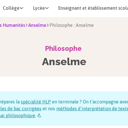
Collège
Lycée
Enseignant et établissement scol
s Humanités
Anselme
Philosophe : Anselme
Philosophe
Anselme
répares la
spécialité HLP
en terminale ? On t’accompagne ave
les de bac corrigées
et nos
méthodes d’interprétation de text
sai philosophique
. 💪