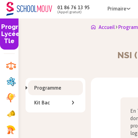
01 86 76 13 95
Primaire
(Appel gratuit)
Programme
Accueil
Program
Lycée
Tle
NSI 
Programme
Kit Bac
En 
don
pro
log