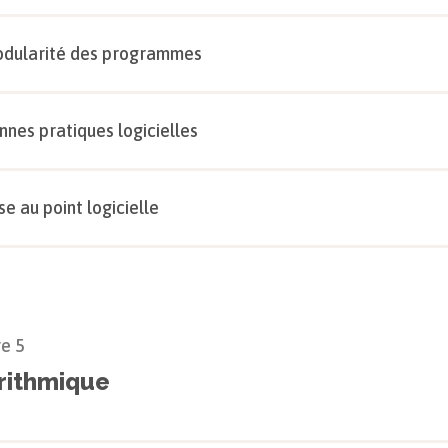
dularité des programmes
nnes pratiques logicielles
se au point logicielle
re
5
rithmique