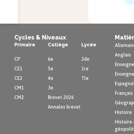
Cycles & Niveaux
Matiè
Primaire
Collège
Lycée
Alleman
Anglais
CP
6e
2de
Enseigne
CE1
5e
1re
Enseigne
CE2
4e
Tle
Espagno
CM1
3e
Français
CM2
Brevet 2026
Géograp
Annales brevet
Histoire
Histoire
géopolit