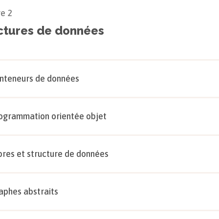
re
2
ctures de données
nteneurs de données
ogrammation orientée objet
bres et structure de données
aphes abstraits