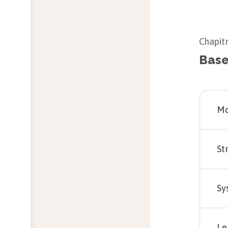
Chapit
Base
Mo
St
Sy
Le