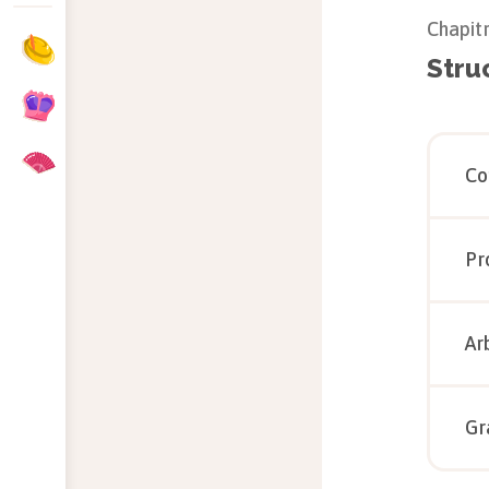
Chapit
Stru
Co
Pr
Ar
Gr