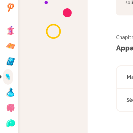
sol
Chapit
Appa
Ma
Sé