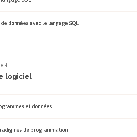
i de données avec le langage SQL
re
4
e logiciel
ogrammes et données
radigmes de programmation