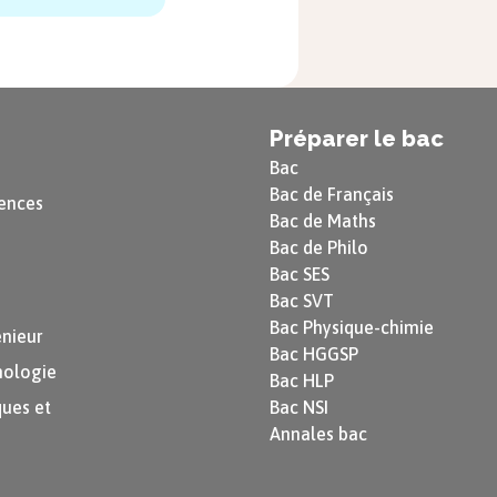
Préparer le bac
Bac
Bac de Français
ences
Bac de Maths
Bac de Philo
Bac SES
Bac SVT
Bac Physique-chimie
énieur
Bac HGGSP
nologie
Bac HLP
ues et
Bac NSI
Annales bac