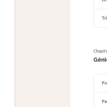
Tr
Chapit
Géni
Pr
Pa