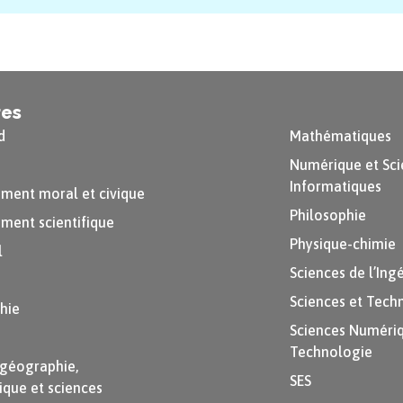
res
d
Mathématiques
Numérique et Sci
Informatiques
ment moral et civique
Philosophie
ment scientifique
Physique-chimie
l
Sciences de l’Ing
Sciences et Tech
hie
Sciences Numériq
Technologie
-géographie,
SES
ique et sciences