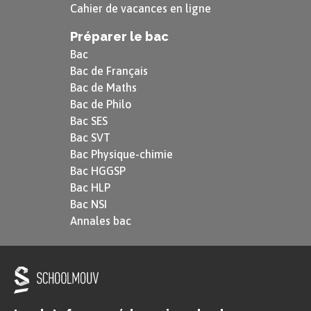
Cahier de vacances en ligne
Préparer le bac
Bac
Bac de Français
Bac de Maths
Bac de Philo
Bac SES
Bac SVT
Bac Physique-chimie
Bac HGGSP
Bac HLP
Bac NSI
Annales bac