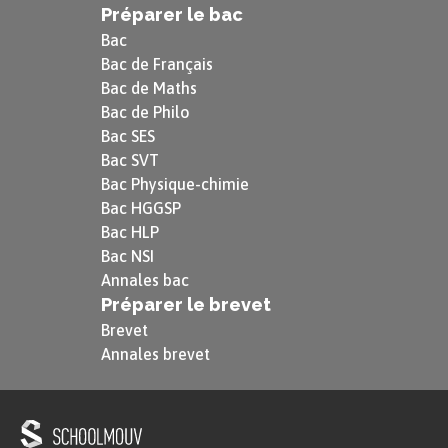
Préparer le bac
Bac
Bac de Français
Bac de Maths
Bac de Philo
Bac SES
Bac SVT
Bac Physique-chimie
Bac HGGSP
Bac HLP
Bac NSI
Annales bac
Préparer le brevet
Brevet
Annales brevet