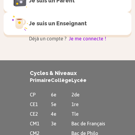
Je suis un
Parent
Je suis un
Enseignant
Déjà un compte ?
Je me connecte !
Cycles & Niveaux
Primaire
Collège
Lycée
CP
6e
2de
CE1
5e
1re
CE2
4e
Tle
CM1
3e
Bac de Français
CM2
Bac de Philo