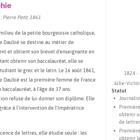
hie
: Pierre Petit, 1861
milieu de la petite bourgeoisie catholique,
re Daubié se destine au métier de
nt et obtient son brevet d'enseignante en
tant obtenir son baccalauréat, elle se
udiant le grec et le latin. Le 16 août 1861,
1824 -
re Daubié est la première femme de France
Julie-Victo
 baccalauréat, à l'âge de 37 ans.
Statut
Journalis
tion refuse de lui donner son diplôme. Elle
Premièr
grâce à l'intervention de l'Impératrice
obtenir u
de lettre
Premièr
icence de lettres, elle étudie seule : les
obtenir l