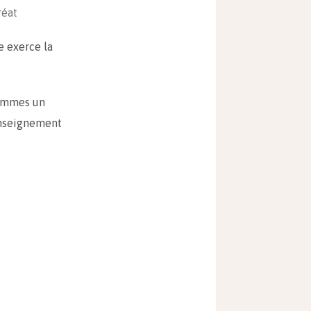
réat
e exerce la
 femmes un
enseignement