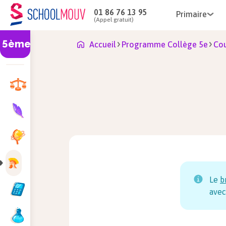
01 86 76 13 95
Primaire
(Appel gratuit)
5ème
Accueil
Programme Collège 5e
Cou
Le
b
avec