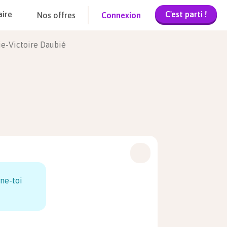
C'est parti !
aire
Nos offres
Connexion
ie-Victoire Daubié
ne-toi