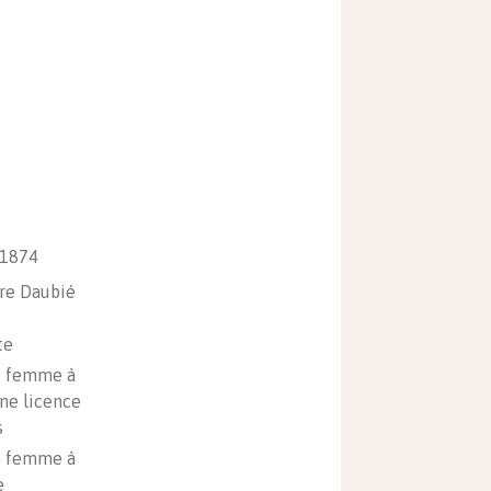
 1874
ire Daubié
te
e femme à
ne licence
s
e femme à
e