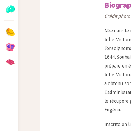
Biograp
Crédit photo 
Née dans le 
Julie-Victoi
l'enseigneme
1844. Souhai
prépare en ét
Julie-Victoi
a obtenir son
L'administra
le récupère 
Eugénie.
Inscrite en l