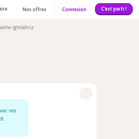
C'est parti !
aire
Nos offres
Connexion
sette Ighilahriz
vec nos
de