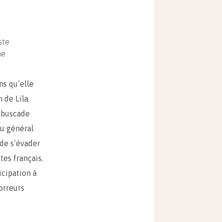
ste
ne
ns qu’elle
 de Lila.
embuscade
du général
 de s’évader
tes français.
icipation à
orreurs