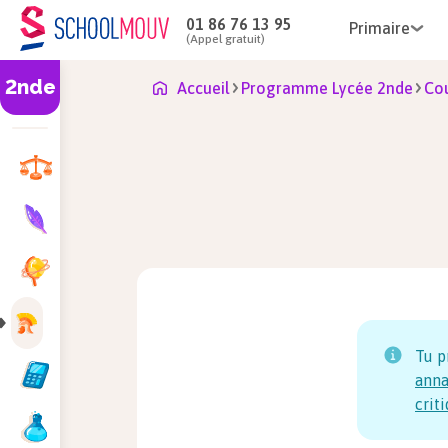
01 86 76 13 95
Primaire
(Appel gratuit)
2nde
Accueil
Programme Lycée 2nde
Cou
Tu p
anna
crit