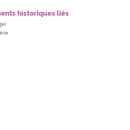
nts historiques liés
ger
érie