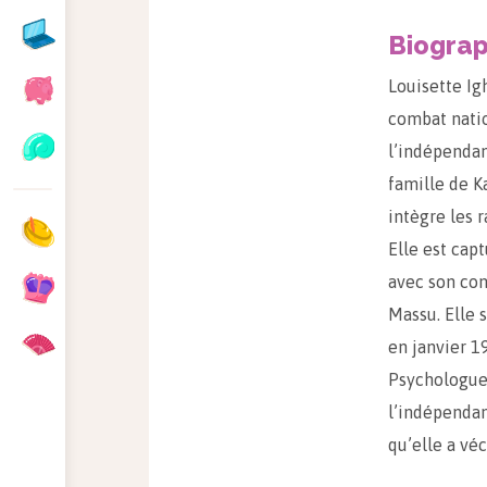
Biograp
Louisette Ig
combat natio
l’indépendan
famille de Ka
intègre les 
Elle est cap
avec son com
Massu. Elle 
en janvier 1
Psychologue 
l’indépendan
qu’elle a vé