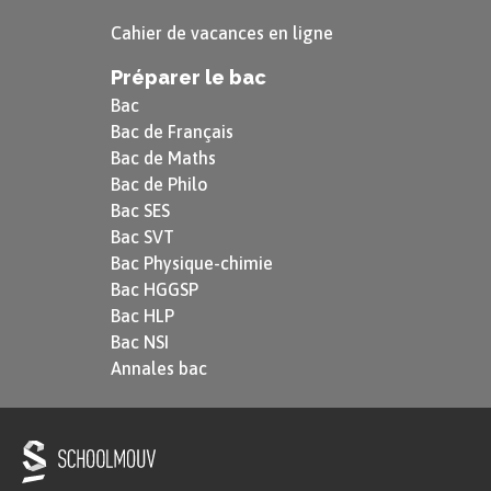
Cahier de vacances en ligne
Préparer le bac
Bac
Bac de Français
Bac de Maths
Bac de Philo
Bac SES
Bac SVT
Bac Physique-chimie
Bac HGGSP
Bac HLP
Bac NSI
Annales bac