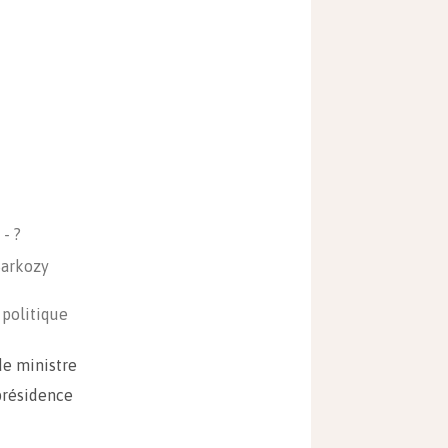
- ?
Sarkozy
olitique
de ministre
 présidence