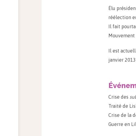
Élu présiden
réélection e
Il fait pour
Mouvement Po
Il est actue
janvier 2013
Événeme
Crise des
su
Traité de Li
Crise de la 
Guerre en L