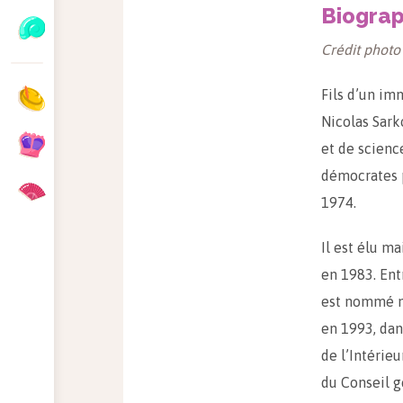
Biograp
Crédit photo
Fils d’un im
Nicolas Sark
et de scienc
démocrates p
1974.
Il est élu ma
en 1983. Ent
est nommé mi
en 1993, dan
de l’Intérie
du Conseil g