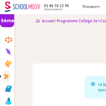
01 86 76 13 95
Primaire
(Appel gratuit)
5ème
Accueil
Programme Collège 5e
Cou
Le
b
avec