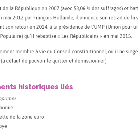
t de la République en 2007 (avec 53,06 % des suffrages) et batt
n mai 2012 par François Hollande, il annonce son retrait de la v
tant son retour en 2014, à la présidence de l’UMP (Union pour u
pulaire) qu’il rebaptise « Les Républicains » en mai 2015.
llement membre à vie du Conseil constitutionnel, où il ne siège
 (à défaut de pouvoir le quitter et démissionner).
nts historiques liés
bprimes
sbonne
dette de la zone euro
ibye