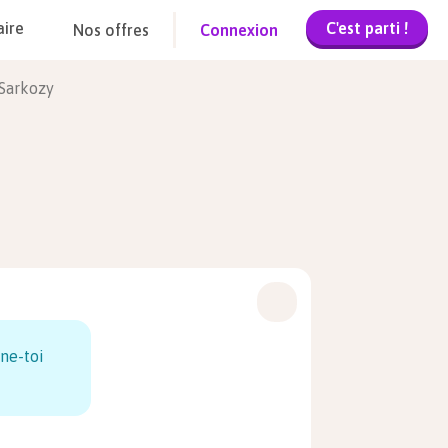
C'est parti !
aire
Nos offres
Connexion
 Sarkozy
ne-toi