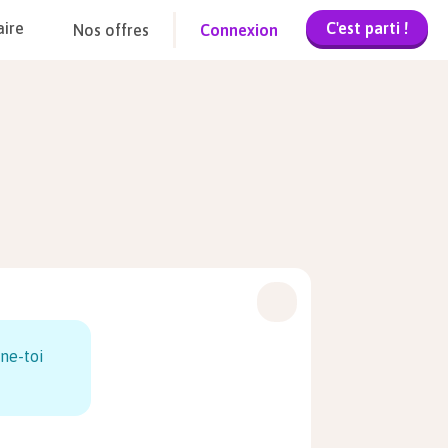
C'est parti !
aire
Nos offres
Connexion
ne-toi