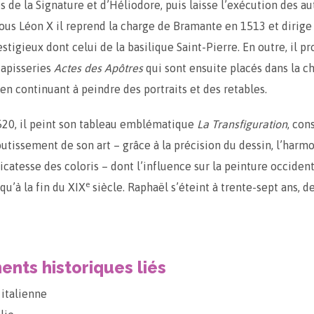
 de la Signature et d’Héliodore, puis laisse l’exécution des au
Sous Léon X il reprend la charge de Bramante en 1513 et dirige
stigieux dont celui de la basilique Saint-Pierre. En outre, il pr
tapisseries
Actes des Apôtres
qui sont ensuite placés dans la c
 en continuant à peindre des portraits et des retables.
520, il peint son tableau emblématique
La Transfiguration
, con
tissement de son art – grâce à la précision du dessin, l’harm
licatesse des coloris – dont l’influence sur la peinture occiden
e
qu’à la fin du XIX
siècle. Raphaël s’éteint à trente-sept ans, d
nts historiques liés
italienne