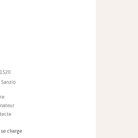
 1520
 Sanzio
re
inateur
tecte
l se charge