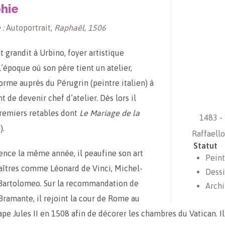
hie
 :
Autoportrait,
Raphaël, 1506
t grandit à Urbino, foyer artistique
l’époque où son père tient un atelier,
orme auprès du Pérugrin (peintre italien) à
 de devenir chef d’atelier. Dès lors il
premiers retables dont
Le Mariage de la
1483 -
).
Raffaello
Statut
rence la même année, il peaufine son art
Peint
aîtres comme Léonard de Vinci, Michel-
Dess
 Bartolomeo. Sur la recommandation de
Archi
 Bramante, il rejoint la cour de Rome au
ape Jules II en 1508 afin de décorer les chambres du Vatican. I