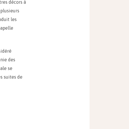
tres décors à
 plusieurs
oduit les
hapelle
sidéré
onie des
tale se
es suites de