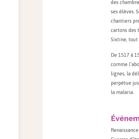
des chambres
ses élèves. 
chantiers pre
cartons des 
Sixtine, tout
De 1517 à 1
comme l’abou
lignes, la dé
perpétue jus
la malaria.
Événeme
Renaissance 