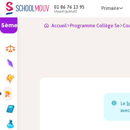
01 86 76 13 95
Primaire
(Appel gratuit)
5ème
Accueil
Programme Collège 5e
Cou
Le
b
avec