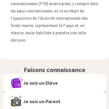
transnationales (FTN) américaines, y compris dans
les eaux internationales, et ce en dépit de
l’opposition de l’Autorité internationale des
fonds marins, représentant 167 pays et, en
théorie, seule habilitée à prendre une telle
décision.
Astuce
Lorsque le sujet fait
écho à une
Faisons connaissance
actualité récente
au moment du
passage de l’examen, il est de bon ton
Je suis un
Elève
de le mentionner dès l’accroche afin de
montrer à votre correcteur que vos
Je suis un
Parent
connaissances s’étendent au-delà du