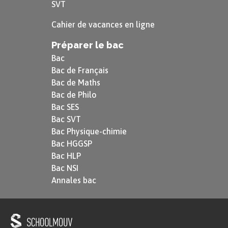
SVT
Benjamin Stora indique qu’en France, la guerre
d’Algérie a longtemps été désignée par la
Cahier de vacances en ligne
périphrase
« les événements d’Algérie »
. De fait,
Préparer le bac
même après qu’elle ait pris fin en 1962, l’État
Bac
français s’est longtemps refusé à qualifier cette
Bac de Français
Bac de Maths
guerre comme telle. En effet, il a fallu
Bac de Philo
attendre 1999 pour que le Parlement français
Bac SES
décide de remplacer l’expression « opérations de
Bac SVT
maintien de l’ordre en Afrique du Nord », utilisée
Bac Physique-chimie
Bac HGGSP
jusqu’alors pour désigner les « événements
Bac HLP
d’Algérie », par celle de « guerre d’Algérie ».
Bac NSI
Comme le souligne l’historien
« en France, la
Annales bac
guerre d’Algérie se lit toujours comme une page
douloureuse de l’histoire récente »
, prise entre
une part de
« nostalgie »
de l’Algérie française et