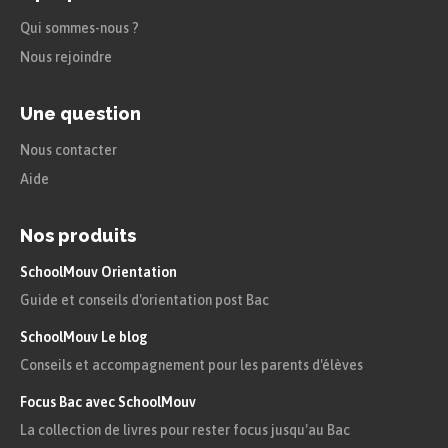
cinéma le livre autobiographique d’Henri Alleg,
Qui sommes-nous ?
La Question
, dans lequel l’auteur dénonçait les
Nous rejoindre
tortures subies en Algérie.
Une question
Astuce
Nous contacter
Aide
Dans le cadre d’une analyse de
document, il est primordial de
Nos produits
questionner ou de nuancer les propos
SchoolMouv Orientation
de l’auteur du document
que vous
Guide et conseils d'orientation post Bac
analysez à l’aide de vos connaissances,
SchoolMouv Le blog
quand bien même il serait historien
Conseils et accompagnement pour les parents d'élèves
comme ici.
Focus Bac avec SchoolMouv
La collection de livres pour rester focus jusqu'au Bac
Quoiqu’il en soit, la guerre d’Algérie a longtemps