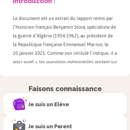
Introduction :
Le document est un extrait du rapport remis par
l’historien français Benjamin Stora, spécialiste de
la guerre d’Algérie (1954-1962), au président de
la République française Emmanuel Macron, le
20 janvier 2021. Comme son intitulé l’indique, il a
pour sujet
« les questions mémorielles portant sur
la colonisation et la guerre d’Algérie »
. Lui-même
né en Algérie à l’époque de la colonisation
Faisons connaissance
française, Benjamin Stora, auteur d’un ouvrage de
référence sur la question,
La gangrène et l’oubli
Je suis un
Elève
(1991), avait été chargé de ce rapport par le
président de la République en juillet 2020, afin
de contribuer à l’apaisement des mémoires de la
Je suis un
Parent