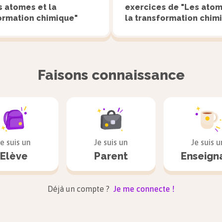
Symbole
s atomes et la
exercices de "Les atom
$\text{H}$
$\text{C
chimique
ormation chimique"
la transformation chim
Modèle
Faisons connaissance
Les molécules
Je suis un
Je suis un
Je suis u
Une
molécule
est un assemblage d’atomes. La formul
Elève
Parent
Enseign
renseigne sur sa composition, c’est-à-dire le nombre
dans la molécule.
Déjà un compte ?
Je me connecte !
Exemple