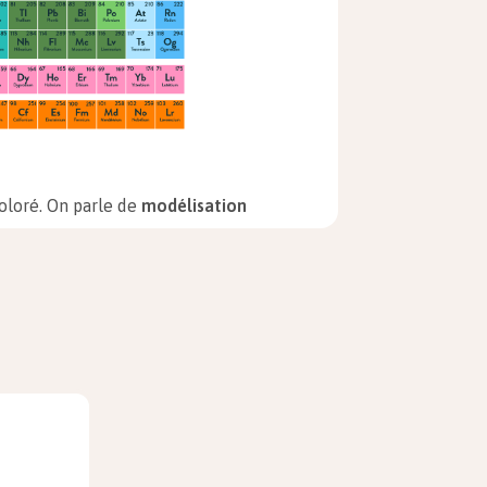
oloré. On parle de
modélisation
t trop petit pour être visible à
e
Oxygène