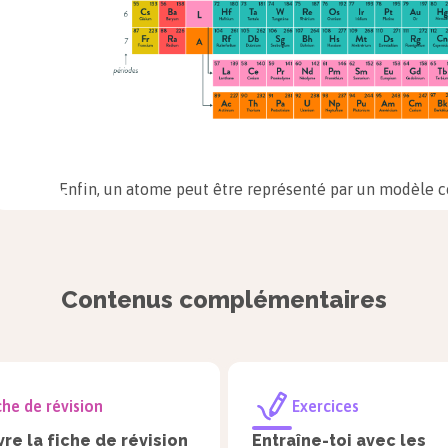
Enfin, un atome peut être représenté par un modèle c
car, comme nous l’avons dit précédemment, un atome es
l’échelle humaine.
Contenus complémentaires
Voici les trois principaux atomes à connaître.
Nom de
Hydrogène
Carbon
che de révision
Exercices
l'atome
re la fiche de révision
Entraîne-toi avec les