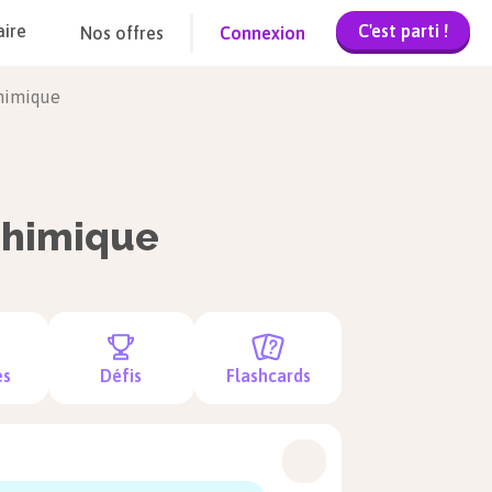
C'est parti !
aire
Nos offres
Connexion
chimique
chimique
es
Défis
Flashcards