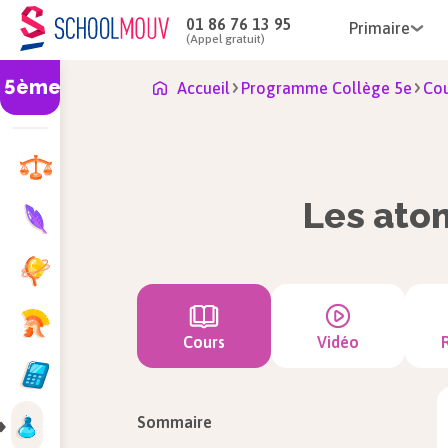
01 86 76 13 95
Primaire
(Appel gratuit)
5ème
Accueil
Programme Collège 5e
Cou
Les ato
Cours
Vidéo
Sommaire