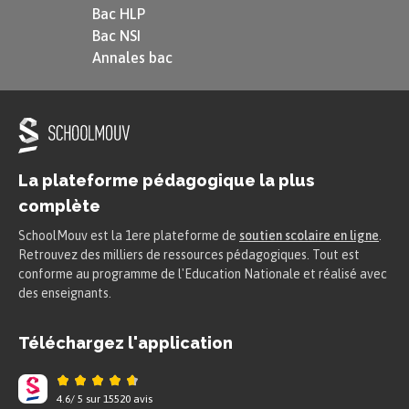
Bac HLP
des relations diplomatiques jusqu’à la
Bac NSI
Première Guerre mondiale
.
Annales bac
Faire la paix par la sécurité
collective
La plateforme pédagogique la plus
Le cataclysme de la
complète
Première Guerre mondiale démontre les
SchoolMouv est la 1ere plateforme de
soutien scolaire en ligne
.
limites du modèle westphalien du
Retrouvez des milliers de ressources pédagogiques. Tout est
maintien de la paix par l’équilibre des
conforme au programme de l'Education Nationale et réalisé avec
des enseignants.
puissances.
La création de la
SDN
est l’un des
Téléchargez l'application
principaux objectifs du président
Woodrow Wilson lors de la conférence de
4.6
/
5
sur
15520
avis