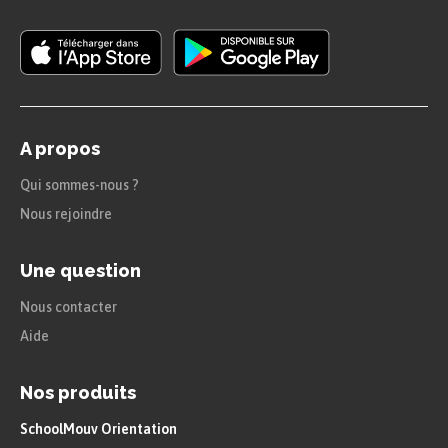
Paix de 1919.
La Société des Nations est créée par le
traité de Versailles
en 1919. Il s’agit
d’une organisation internationale dont
A propos
l’objectif est de maintenir la paix dans le
Qui sommes-nous ?
monde sous l’autorité d’un Conseil
Nous rejoindre
permanent (France, Italie, Japon,
Royaume-Uni, Chine) et sur la base de la
Une question
sécurité collective.
Nous contacter
Pourtant, la SDN est incapable
Aide
d’endiguer la montée en puissance
Nos produits
des
totalitarismes
en Europe,
notamment parce qu’elle dispose de
SchoolMouv Orientation