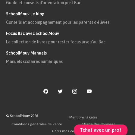
moyens peu contraignants pour faire
Guide et conseils d'orientation post Bac
respecter les principes de paix et de
SchoolMouv Le blog
sécurité qu’elle défend.
Conseils et accompagnement pour les parents d'élèves
Focus Bac avec SchoolMouv
Le refus des États-Unis d’adhérer à
La collection de livres pour rester focus jusqu'au Bac
l’organisation en 1920 affaiblit sa
SchoolMouv Manuels
capacité à régler des conflits qui mettent
Manuels scolaires numériques
en cause les intérêts des grandes
puissances.
Tout différend doit être soumis au
Conseil de la SDN
.
Pourtant, si les membres du Conseil ne
© SchoolMouv
2026
Mentions légales
parviennent pas à désigner l’agresseur à
Conditions générales de vente
Charte des données
l’unanimité, chaque État recouvre sa
Tchat avec un prof
Gérer mes cookies