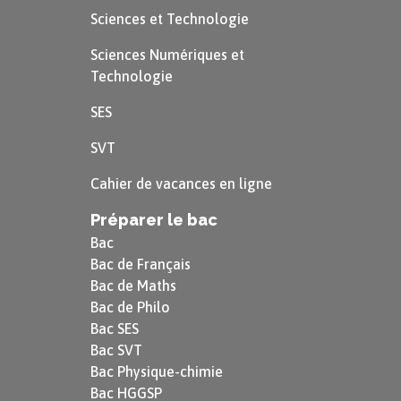
Sciences et Technologie
Les traités de Westphalie reconnaissent
trois confessions : catholique, calviniste
Sciences Numériques et
Technologie
et luthérienne.
SES
Cependant, les princes des différentes
SVT
principautés conservent le droit
d’imposer leur culte à leurs sujets. Les
Cahier de vacances en ligne
traités consacrent le principe de
non-
Préparer le bac
ingérence
des États dans le domaine
Bac
religieux mais n’imposent en aucun cas
Bac de Français
Bac de Maths
aux souverains signataires d’accorder la
Bac de Philo
liberté religieuse
à leurs sujets.
Bac SES
Bac SVT
Ces traités constituent les
Bac Physique-chimie
fondements du maintien de la paix et
Bac HGGSP