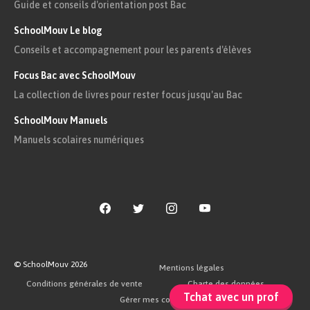
Guide et conseils d'orientation post Bac
La
température thermodynamique
$T$
SchoolMouv Le blog
est une grandeur macroscopique liée à
Conseils et accompagnement pour les parents d'élèves
l’état d’agitation
des particules, et
Focus Bac avec SchoolMouv
donc à leur vitesse moyenne, à
La collection de livres pour rester focus jusqu'au Bac
l’échelle microscopique.
SchoolMouv Manuels
Illustrons cette idée à l’aide de ce schéma
Manuels scolaires numériques
symbolisant deux états différents, $T_1$ et $T_2$
en kelvin, d’agitation d’un gaz.
© SchoolMouv
2026
Mentions légales
Conditions générales de vente
Charte des données
Tchat avec un prof
Gérer mes cookies