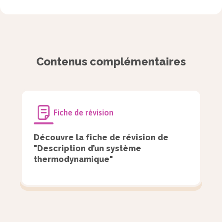
sont soumises à aucune interaction mutuelle ni
perte d’énergie suite à ces collisions.
Contenus complémentaires
Fiche de révision
À retenir
Découvre la fiche de révision de
"Description d’un système
thermodynamique"
Ainsi, le modèle du gaz parfait repose
sur deux hypothèses :
les particules n’ont pas
d’interaction entre elles