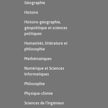
Géographie
Après avoir exposé les hypothèses sur lesquelles
Histoire
repose ce modèle, nous allons maintenant nous
Histoire-géographie,
attacher à relier les propriétés à l’échelle
géopolitique et sciences
microscopique du gaz parfait à des grandeurs
politiques
macroscopiques mesurables par l’observateur.
Humanités, littérature et
Relation entre les grandeurs
philosophie
macroscopiques et les propriétés
Mathématiques
microscopiques
Numérique et Sciences
Considérons une enceinte de volume $V$
Informatiques
contenant une masse $m$ de gaz.
Philosophie
Physique-chimie
Sciences de l’Ingénieur