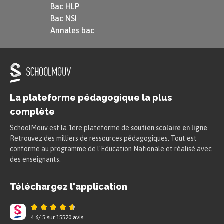
Bac HLP
La masse volumique s’exprime donc en
Bac NSI
$\text{kg}\cdot \text{m}^{-3}$ dans le
Annales bac
Système international, mais peut
également s’exprimer en
$\text{g}\cdot \text{cm}^{-3}$ ou en
$\text{g}\cdot \text{L}^{-1}$. Il faut
La plateforme pédagogique la plus
donc être vigilant et convertir les
complète
unités lorsque cela est nécessaire.
SchoolMouv est la 1ere plateforme de
soutien scolaire en ligne
.
Retrouvez des milliers de ressources pédagogiques. Tout est
Masse volumique $\rho$
conforme au programme de l'Education Nationale et réalisé avec
des enseignants.
À retenir
Téléchargez l'application
La
masse volumique
$\rho$ est une
grandeur macroscopique liée à la
4.6
/
5
sur
15520
avis
distance entre les particules
, à