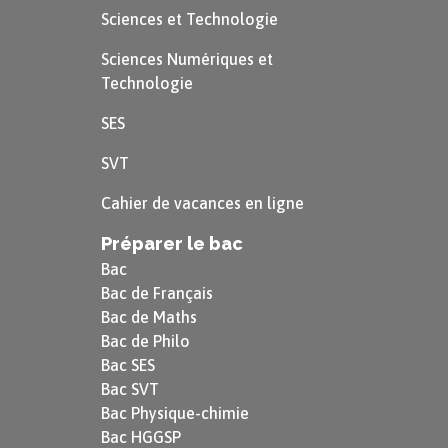
Sciences et Technologie
Sciences Numériques et
Rappel
Technologie
SES
À l’échelle macroscopique, la masse
volumique $\rho$ est définie par la
SVT
relation suivante : $$\rho=\dfrac{m}
Cahier de vacances en ligne
{V}$$
Préparer le bac
Avec :
Bac
Bac de Français
$m$ est la masse de gaz en
Bac de Maths
Bac de Philo
$\text{kg}$ ;
Bac SES
Bac SVT
$V$ le volume occupé en
Bac Physique-chimie
$\text{m}^3$.
Bac HGGSP