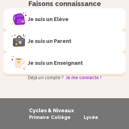
Faisons connaissance
ou n’interagissent qu’avec
les parois du récipient
Je suis un
Elève
lorsqu’elles entrent en
collision avec ;
Je suis un
Parent
la taille des particules est
considérée comme
Je suis un
Enseignant
négligeable devant la
distance qui les sépare.
Déjà un compte ?
Je me connecte !
Définition
Gaz parfait :
Cycles & Niveaux
Primaire
Collège
Lycée
Un gaz parfait est un gaz dont les