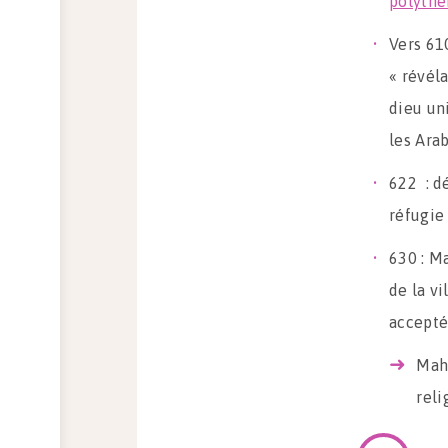
polythé
Vers 61
« révél
dieu un
les Ara
622 : d
réfugie
630 : M
de la vi
accepté
Maho
reli