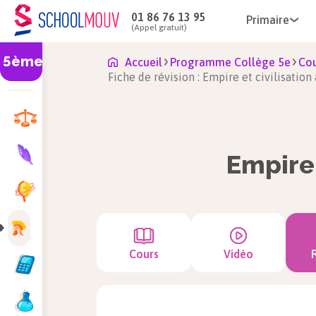
01 86 76 13 95
Primaire
(Appel gratuit)
5ème
Accueil
Programme Collège 5e
Cou
Fiche de révision : Empire et civilisati
Empire
Cours
Vidéo