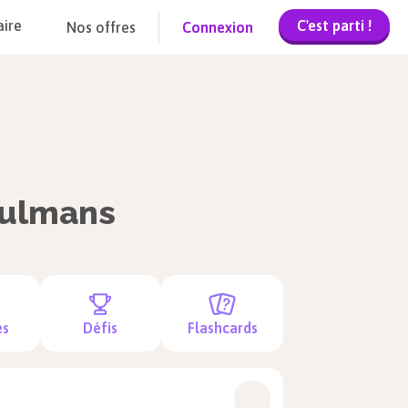
C'est parti !
aire
Nos offres
Connexion
sulmans
es
Défis
Flashcards