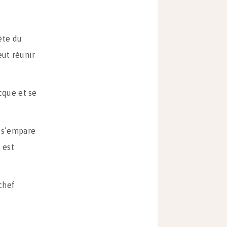
ète du
ut réunir
cque et se
 s’empare
 est
chef