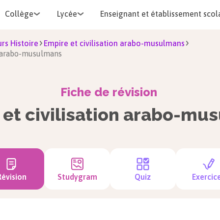
Collège
Lycée
Enseignant et établissement scol
rs Histoire
Empire et civilisation arabo-musulmans
on arabo-musulmans
Fiche de révision
 et civilisation arabo-mu
Révision
Studygram
Quiz
Exercic