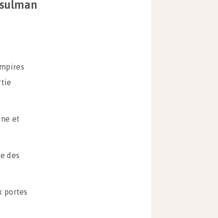
usulman
.
empires
rtie
gne et
ie des
x portes