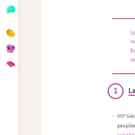
Lo
m
En
m
La
e
VII
sièc
peuplée