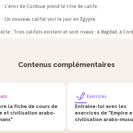
 : L’émir de Cordoue prend le titre de calife.
 : Un nouveau califat voit le jour en Égypte.
ècle : Trois califats existent et sont rivaux : à Bagdad, à Cor
e.
e
I
siècle : les Turcs seldjoukides sont les premiers envahisse
Contenus complémentaires
t la plus grande partie du Moyen-Orient.
le règne des Abbassides (750-1258) prend fin lorsque les Mo
nt Bagdad et tuent le calife.
urs
Exercices
e rayonnement de la civilisation arabo-m
re la fiche de cours de
Entraîne-toi avec les
 et civilisation arabo-
exercices de "Empire e
mans"
civilisation arabo-mus
reux habitants de l’Empire se convertissent à l’islam. Les ju