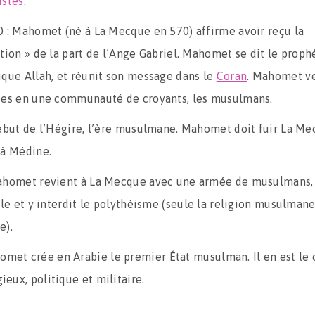
istes
.
0 : Mahomet (né à La Mecque en 570) affirme avoir reçu la
ation » de la part de l’Ange Gabriel. Mahomet se dit le proph
ique Allah, et réunit son message dans le
Coran
. Mahomet ve
bes en une communauté de croyants, les musulmans.
ébut de l’Hégire, l’ère musulmane. Mahomet doit fuir La Me
 à Médine.
ahomet revient à La Mecque avec une armée de musulmans,
lle et y interdit le polythéisme (seule la religion musulmane
e).
met crée en Arabie le premier État musulman. Il en est le 
gieux, politique et militaire.