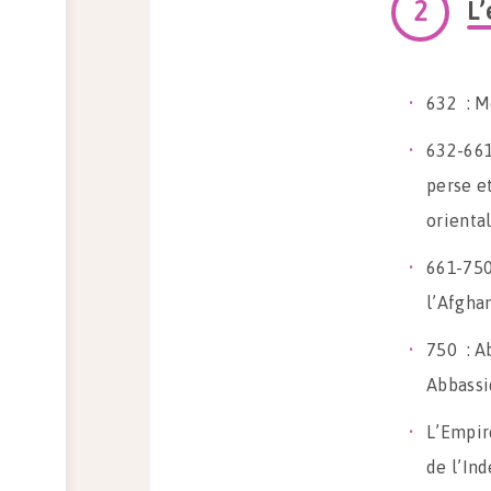
L
632 : M
632-661
perse et
oriental
661-750
l’Afghan
750 : A
Abbassi
L’Empir
de l’Ind