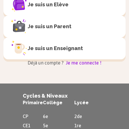
prévus pour répondre aux attentes des
Je suis un
Elève
mal logés.
Un autre grand projet consiste à
Je suis un
Parent
transformer Paris en un véritable port
fluvial, mais cela implique de grands
Je suis un
Enseignant
travaux.
Déjà un compte ?
Je me connecte !
Cycles & Niveaux
Primaire
Collège
Lycée
CP
6e
2de
CE1
5e
1re