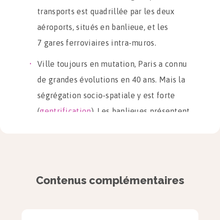
transports est quadrillée par les deux
aéroports, situés en banlieue, et les
7 gares ferroviaires intra-muros.
Ville toujours en mutation, Paris a connu
de grandes évolutions en 40 ans. Mais la
ségrégation socio-spatiale y est forte
(
gentrification
). Les banlieues présentent
également de grandes disparités
sociales.
Les enjeux pour un Paris
ville mondiale du
Contenus complémentaires
e
XXI
siècle