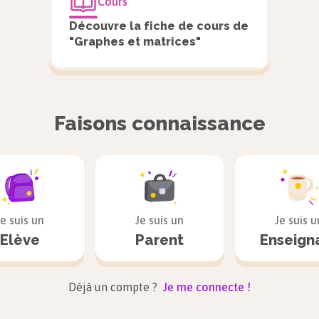
Cours
Découvre la fiche de cours de
"Graphes et matrices"
Faisons connaissance
he orienté est constitué de sommets.
ombre de sommets s’appelle l’ordre du graphe.
ains sommets sont reliés par des arêtes qui sont orientées :
ent être parcourues que dans un seul sens.
Je suis un
Je suis un
Je suis u
ecture du sens des arêtes est importante, car elle va déterm
Elève
Parent
Enseign
ours possibles sur un graphe.
Déjà un compte ?
Je me connecte !
 graphe orienté, une boucle est une arête orientée d’origine
mité identiques.