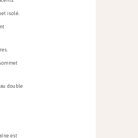
et isolé.
nt
res.
e sommet
 au double
aîne est