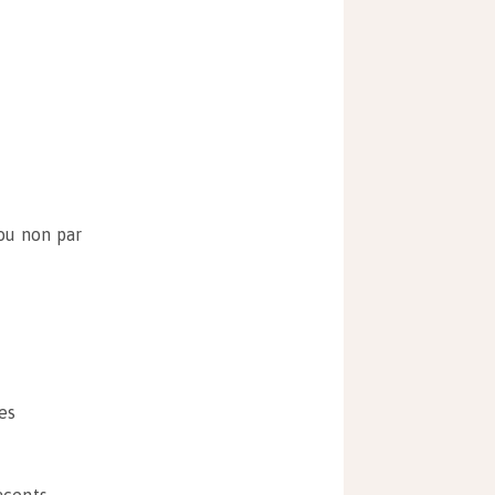
ou non par
es
acents.