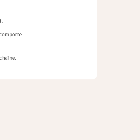
t.
e comporte
chaîne,