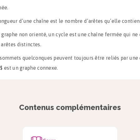
mée.
ongueur d’une chaîne est le nombre d’arêtes qu’elle contien
 graphe non orienté, un cycle est une chaîne fermée qui n
arêtes distinctes.
 sommets quelconques peuvent toujours être reliés par une 
G$ est un graphe connexe.
raphes orientés
Contenus complémentaires
artie, nous considérons $G$, un graphe
orienté
.