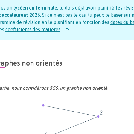
u es un
lycéen en terminale
, tu dois déjà avoir planifié
tes révi
baccalauréat
2026
. Si ce n’est pas le cas, tu peux te baser sur 
ramme de révision en le planifiant en fonction des
dates du b
es
coefficients des matières
… 💪
raphes non orientés
artie, nous considérons $G$, un graphe
non orienté
.