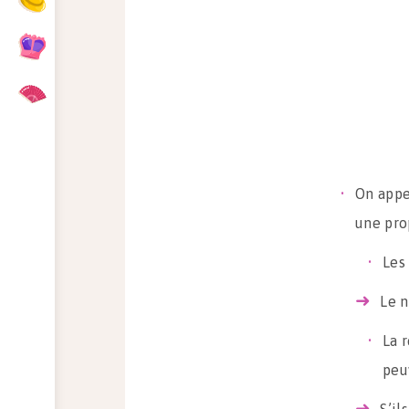
On appe
une pro
Les
Le n
La 
peu
S’il