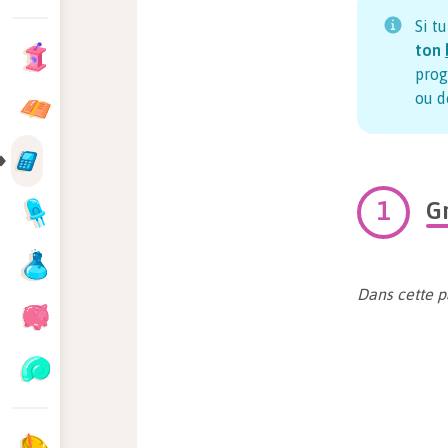
Si t
ton
prog
ou d
G
Dans cette p