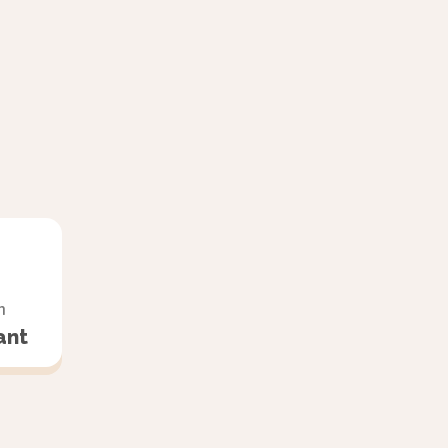
 elles ne
n
iner les
ant
 et