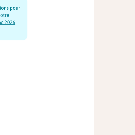
sions pour
notre
ac
2026