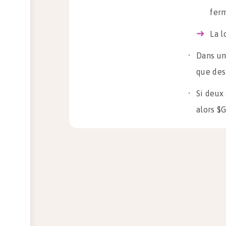
fer
La l
Dans un
que des 
Si deux
alors $
G
Dans cette p