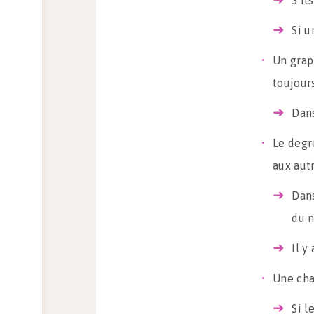
Si u
Un grap
toujour
Dans
Le degr
aux aut
Dans
du n
Il y
Une cha
Si l